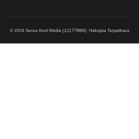
© 2024 Serius Kool Media (1217798M). Hakcipta Terpelihara