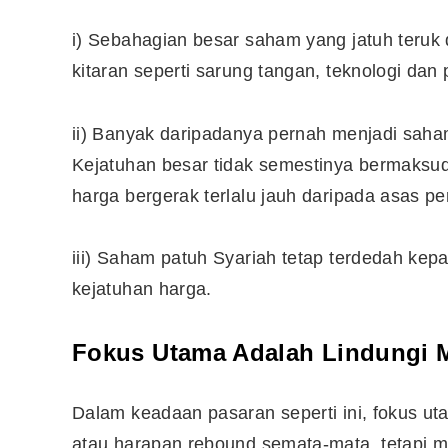
i) Sebahagian besar saham yang jatuh teruk 
10 Aplikasi Perlu Ada Dalam
kitaran seperti sarung tangan, teknologi dan
Telefon Seorang Pelabur
Saham
ii) Banyak daripadanya pernah menjadi saham
Kejatuhan besar tidak semestinya bermaksud 
harga bergerak terlalu jauh daripada asas pe
iii) Saham patuh Syariah tetap terdedah kepa
kejatuhan harga.
Fokus Utama Adalah Lindungi 
Dalam keadaan pasaran seperti ini, fokus u
atau harapan rebound semata-mata, tetapi m