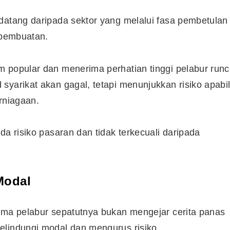
datang daripada sektor yang melalui fasa pembetulan
Syarikat Yang Beri Dividen
 pembuatan.
Tertinggi Di Bursa Malaysia
(2018)
 popular dan menerima perhatian tinggi pelabur runci
syarikat akan gagal, tetapi menunjukkan risiko apabi
rniagaan.
da risiko pasaran dan tidak terkecuali daripada
Modal
tama pelabur sepatutnya bukan mengejar cerita panas
elindungi modal dan mengurus risiko.