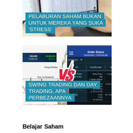
PELABURAN SAHAM BUKAN
UNTUK MEREKA YANG SUKA
‘STRESS’
SWING TRADING DAN DAY
TRADING, APA
PERBEZAANNYA
Kenali Franchisee Disebalik
Family Mart
Belajar Saham