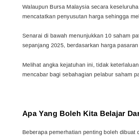
Walaupun Bursa Malaysia secara keseluruhan
mencatatkan penyusutan harga sehingga me
Senarai di bawah menunjukkan 10 saham pat
sepanjang 2025, berdasarkan harga pasaran
Melihat angka kejatuhan ini, tidak keterlal
mencabar bagi sebahagian pelabur saham pa
Editor Picks
Apa Yang Boleh Kita Belajar Dar
Ini 15 Panduan Beginner
Perlu Tahu Tentang Pelabura
Beberapa pemerhatian penting boleh dibuat d
Saham di Bursa Malaysia