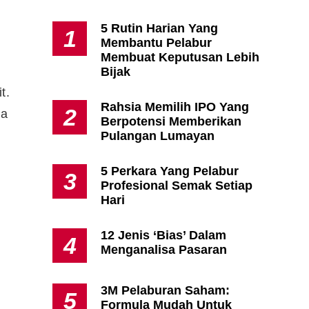
5 Rutin Harian Yang
1
Membantu Pelabur
Apa Itu Fundamental Analysis
Membuat Keputusan Lebih
Yang Selalu Sifu Saham Sebut
Bijak
Tu?
t.
Rahsia Memilih IPO Yang
2
la
Berpotensi Memberikan
Pulangan Lumayan
5 Perkara Yang Pelabur
3
Profesional Semak Setiap
Hari
12 Jenis ‘Bias’ Dalam
4
Menganalisa Pasaran
3M Pelaburan Saham:
5
Formula Mudah Untuk