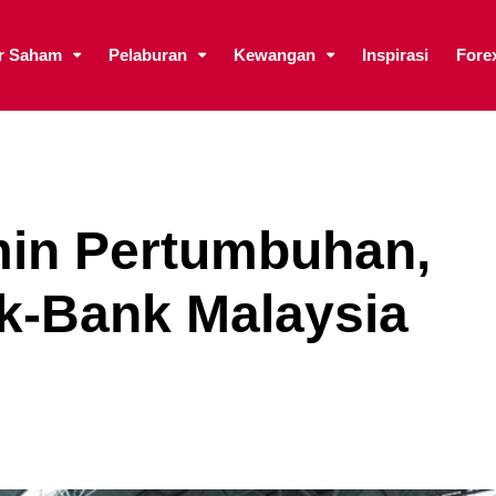
ar Saham
Pelaburan
Kewangan
Inspirasi
Fore
in Pertumbuhan,
k-Bank Malaysia