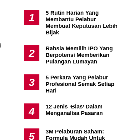
5 Rutin Harian Yang
1
Membantu Pelabur
Apa Itu Fundamental Analysis
Membuat Keputusan Lebih
Yang Selalu Sifu Saham Sebut
Bijak
Tu?
i
Rahsia Memilih IPO Yang
2
Berpotensi Memberikan
Pulangan Lumayan
5 Perkara Yang Pelabur
3
Profesional Semak Setiap
Hari
12 Jenis ‘Bias’ Dalam
4
Menganalisa Pasaran
3M Pelaburan Saham:
5
Formula Mudah Untuk