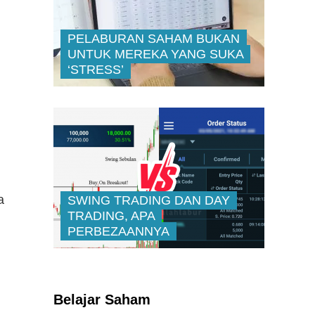
PELABURAN SAHAM BUKAN
UNTUK MEREKA YANG SUKA
‘STRESS’
a
SWING TRADING DAN DAY
TRADING, APA
PERBEZAANNYA
Kenali Franchisee Disebalik
Family Mart
Belajar Saham