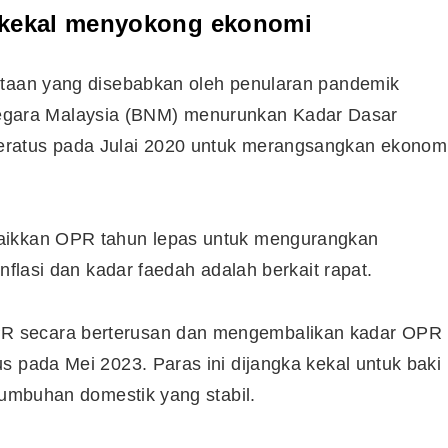
i kekal menyokong ekonomi
Syarikat Yang Beri Dividen
ntaan yang disebabkan oleh penularan pandemik
Tertinggi Di Bursa Malaysia
(2018)
gara Malaysia (BNM) menurunkan Kadar Dasar
eratus pada Julai 2020 untuk merangsangkan ekonom
naikkan OPR tahun lepas untuk mengurangkan
nflasi dan kadar faedah adalah berkait rapat.
R secara berterusan dan mengembalikan kadar OPR
s pada Mei 2023. Paras ini dijangka kekal untuk baki
tumbuhan domestik yang stabil.