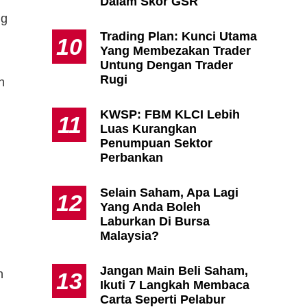
Dalam Skor GSR
ng
Trading Plan: Kunci Utama
10
Yang Membezakan Trader
Untung Dengan Trader
Rugi
h
KWSP: FBM KLCI Lebih
11
Luas Kurangkan
Penumpuan Sektor
Perbankan
Selain Saham, Apa Lagi
12
Yang Anda Boleh
Laburkan Di Bursa
Malaysia?
Jangan Main Beli Saham,
n
13
Ikuti 7 Langkah Membaca
Carta Seperti Pelabur