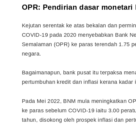
OPR: Pendirian dasar monetar
10 Aplikasi Perlu Ada Dalam
Kejutan serentak ke atas bekalan dan permi
Telefon Seorang Pelabur
Saham
COVID-19 pada 2020 menyebabkan Bank Ne
Semalaman (OPR) ke paras terendah 1.75 p
negara.
Bagaimanapun, bank pusat itu terpaksa me
pertumbuhan kredit dan inflasi kerana kadar i
Pada Mei 2022, BNM mula meningkatkan OP
ke paras sebelum COVID-19 iaitu 3.00 peratu
tahun, disokong oleh prospek inflasi dan per