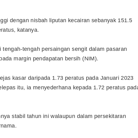
nggi dengan nisbah liputan kecairan sebanyak 151.5
ratus, katanya.
di tengah-tengah persaingan sengit dalam pasaran
ada margin pendapatan bersih (NIM).
jejas kasar daripada 1.73 peratus pada Januari 2023
elepas itu, ia menyederhana kepada 1.72 peratus pad
ya stabil tahun ini walaupun dalam persekitaran
Cara Buka Akaun Saham
rnama.
n
(CDS) Maybank