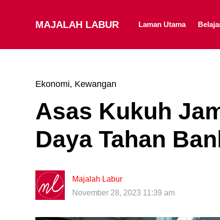
MAJALAH LABUR
Laman Utama
Belaj
Ekonomi
,
Kewangan
Asas Kukuh Jam
Daya Tahan Ban
Majalah Labur
November 28, 2023 11:39 am