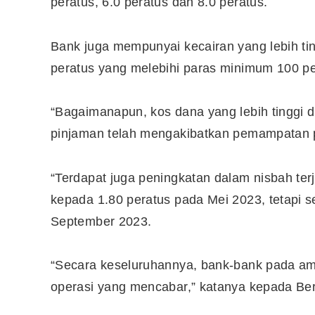
peratus, 6.0 peratus dan 8.0 peratus.
Bank juga mempunyai kecairan yang lebih ti
peratus yang melebihi paras minimum 100 pe
“Bagaimanapun, kos dana yang lebih tinggi 
pinjaman telah mengakibatkan pemampatan p
“Terdapat juga peningkatan dalam nisbah ter
kepada 1.80 peratus pada Mei 2023, tetapi s
September 2023.
Editor Picks
“Secara keseluruhannya, bank-bank pada amn
Ini 15 Panduan Beginner
operasi yang mencabar,” katanya kepada Be
Perlu Tahu Tentang Pelabura
Saham di Bursa Malaysia