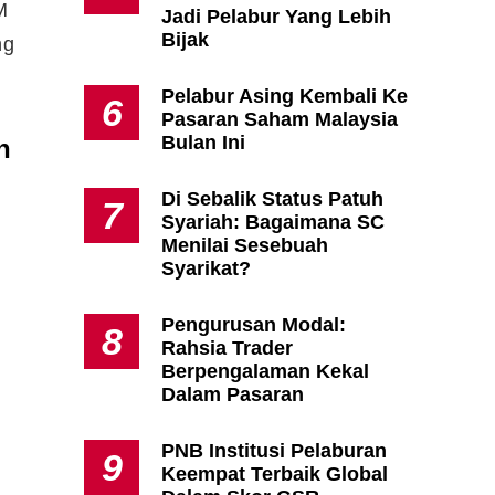
M
Jadi Pelabur Yang Lebih
Bijak
ng
Pelabur Asing Kembali Ke
6
Pasaran Saham Malaysia
Bulan Ini
n
Di Sebalik Status Patuh
7
Syariah: Bagaimana SC
Menilai Sesebuah
g
Syarikat?
Pengurusan Modal:
8
Rahsia Trader
Berpengalaman Kekal
Dalam Pasaran
PNB Institusi Pelaburan
9
Keempat Terbaik Global