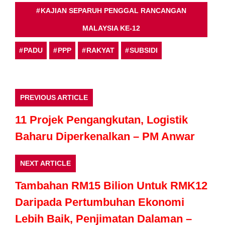
KAJIAN SEPARUH PENGGAL RANCANGAN
MALAYSIA KE-12
PADU
PPP
RAKYAT
SUBSIDI
PREVIOUS ARTICLE
11 Projek Pengangkutan, Logistik
Baharu Diperkenalkan – PM Anwar
NEXT ARTICLE
Tambahan RM15 Bilion Untuk RMK12
Daripada Pertumbuhan Ekonomi
Lebih Baik, Penjimatan Dalaman –