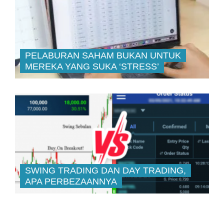
PELABURAN SAHAM BUKAN UNTUK
MEREKA YANG SUKA ‘STRESS’
SWING TRADING DAN DAY TRADING,
APA PERBEZAANNYA