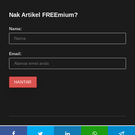
Nak Artikel FREEmium?
Nama:
Email:
© 2024 Serius Kool Media (1217798M). Hakcipta Terpelihara