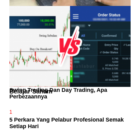
Pelaburan Saham Bukan Untuk Mereka Yang
Suka ‘Stress’
Swing Trading Dan Day Trading, Apa
Belajar Saham
Perbezaannya
1
5 Perkara Yang Pelabur Profesional Semak
Setiap Hari