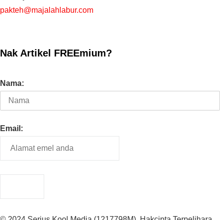
pakteh@majalahlabur.com
Nak Artikel FREEmium?
Nama:
Email:
© 2024 Serius Kool Media (1217798M). Hakcipta Terpelihara