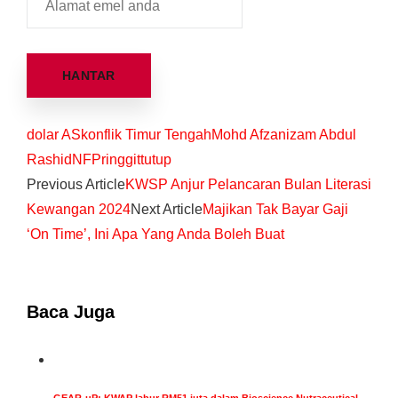
dolar AS
konflik Timur Tengah
Mohd Afzanizam Abdul
Rashid
NFP
ringgit
tutup
Previous Article
KWSP Anjur Pelancaran Bulan Literasi
Kewangan 2024
Next Article
Majikan Tak Bayar Gaji
‘On Time’, Ini Apa Yang Anda Boleh Buat
Baca Juga
GEAR-uP: KWAP labur RM51 juta dalam Bioscience Nutraceutical