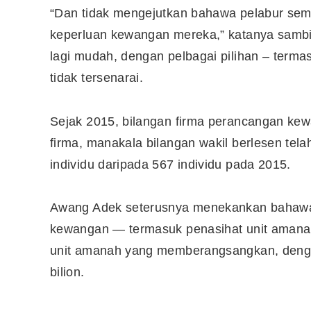
“Dan tidak mengejutkan bahawa pelabur se
keperluan kewangan mereka,” katanya sambi
lagi mudah, dengan pelbagai pilihan – termas
tidak tersenarai.
Sejak 2015, bilangan firma perancangan ke
firma, manakala bilangan wakil berlesen te
individu daripada 567 individu pada 2015.
Awang Adek seterusnya menekankan bahawa 
kewangan — termasuk penasihat unit amanah
Editor Picks
unit amanah yang memberangsangkan, dengan
Ini 15 Panduan Beginner
bilion.
Perlu Tahu Tentang Pelabura
Saham di Bursa Malaysia