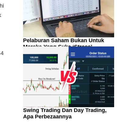
hi
k
Pelaburan Saham Bukan Untuk
Mereka Yang Suka ‘Stress’
44
Swing Trading Dan Day Trading,
Apa Perbezaannya
Kenali Franchisee Disebalik
Family Mart