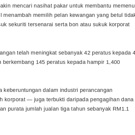
makin mencari nasihat pakar untuk membantu memenu
l menambah memilih pelan kewangan yang betul tida
uk sekuriti tersenarai serta bon atau sukuk korporat
wangan telah meningkat sebanyak 42 peratus kepada 
lah berkembang 145 peratus kepada hampir 1,400
keberuntungan dalam industri perancangan
 korporat — juga terbukti daripada pengagihan dana
 purata jumlah jualan tiga tahun sebanyak RM1.1
Cara Buka Akaun Saham
n
(CDS) Maybank