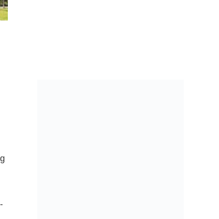
r
ng
-