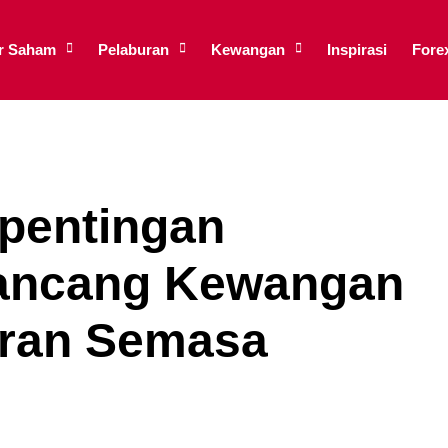
ar Saham
Pelaburan
Kewangan
Inspirasi
Fore
pentingan
rancang Kewangan
aran Semasa