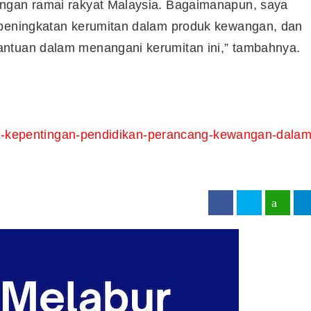
angan ramai rakyat Malaysia. Bagaimanapun, saya
 peningkatan kerumitan dalam produk kewangan, dan
antuan dalam menangani kerumitan ini,” tambahnya.
Syarikat Yang Beri Dividen
Tertinggi Di Bursa Malaysia
(2018)
kan-kepentingan-pendidikan-perancang-kewangan-dalam