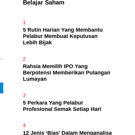
Belajar Saham
Apa Itu Fundamental Analysis
1
Yang Selalu Sifu Saham Sebut
5 Rutin Harian Yang Membantu
Tu?
Pelabur Membuat Keputusan
Lebih Bijak
-
2
Rahsia Memilih IPO Yang
Berpotensi Memberikan Pulangan
Lumayan
3
5 Perkara Yang Pelabur
Profesional Semak Setiap Hari
4
12 Jenis ‘Bias’ Dalam Menganalisa