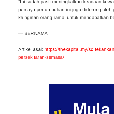
“Ini sudah pasti meningkatkan keadaan kew
percaya pertumbuhan ini juga didorong oleh
keinginan orang ramai untuk mendapatkan b
10 Aplikasi Perlu Ada Dalam
Telefon Seorang Pelabur
Saham
— BERNAMA
Artikel asal:
https://thekapital.my/sc-tekan
persekitaran-semasa/