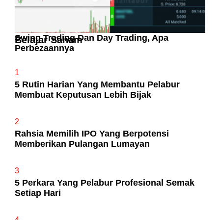
Swing Trading Dan Day Trading, Apa
Belajar Saham
Perbezaannya
1
5 Rutin Harian Yang Membantu Pelabur
Membuat Keputusan Lebih Bijak
2
Rahsia Memilih IPO Yang Berpotensi
Memberikan Pulangan Lumayan
3
5 Perkara Yang Pelabur Profesional Semak
Setiap Hari
4