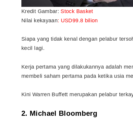
Kredit Gambar:
Stock Basket
Nilai kekayaan
: USD99.8 bilion
10 Aplikasi Perlu Ada Dalam
Telefon Seorang Pelabur
Saham
Siapa yang tidak kenal dengan pelabur terso
kecil lagi.
Kerja pertama yang dilakukannya adalah menj
membeli saham pertama pada ketika usia m
Kini Warren Buffett merupakan pelabur terkay
2. Michael Bloomberg