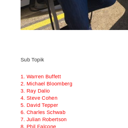
Sub Topik
1. Warren Buffett
2. Michael Bloomberg
3. Ray Dalio
4. Steve Cohen
5. David Tepper
6. Charles Schwab
7. Julian Robertson
8. Phil Falcone