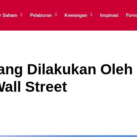
ar Saham
Pelaburan
Kewangan
Inspirasi
Fore
ang Dilakukan Oleh
all Street