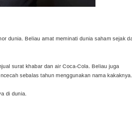
Syarikat Yang Beri Dividen
Tertinggi Di Bursa Malaysia
(2018)
hor dunia. Beliau amat meminati dunia saham sejak da
ual surat khabar dan air Coca-Cola. Beliau juga
encecah sebalas tahun menggunakan nama kakaknya
a di dunia.