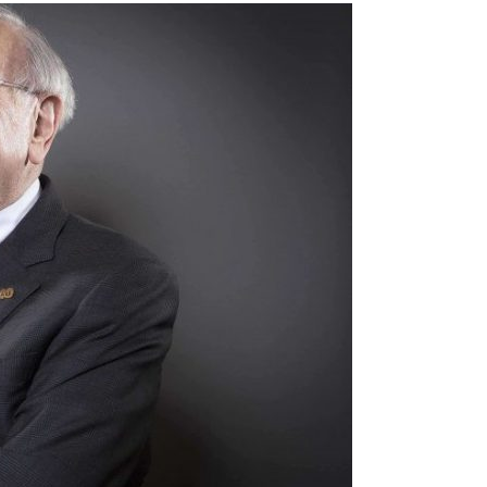
Cara Buka Akaun Saham
n
(CDS) Maybank