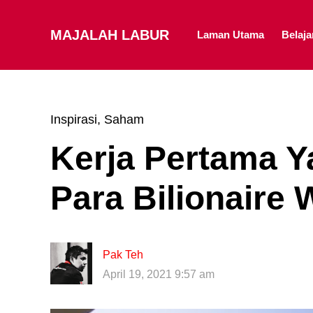
MAJALAH LABUR
Laman Utama
Belaj
Inspirasi
,
Saham
Kerja Pertama Y
Para Bilionaire W
Pak Teh
April 19, 2021 9:57 am