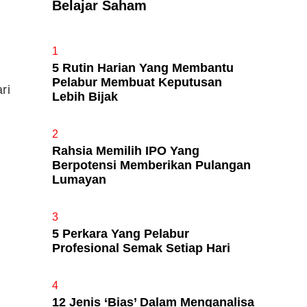
Belajar Saham
Apa Itu Fundamental Analysis
1
Yang Selalu Sifu Saham Sebut
5 Rutin Harian Yang Membantu
Tu?
Pelabur Membuat Keputusan
ri
Lebih Bijak
2
Rahsia Memilih IPO Yang
Berpotensi Memberikan Pulangan
.
Lumayan
3
5 Perkara Yang Pelabur
Profesional Semak Setiap Hari
4
12 Jenis ‘Bias’ Dalam Menganalisa