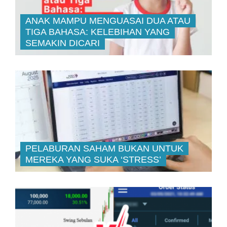
ANAK MAMPU MENGUASAI DUA ATAU
TIGA BAHASA: KELEBIHAN YANG
SEMAKIN DICARI
PELABURAN SAHAM BUKAN UNTUK
MEREKA YANG SUKA ‘STRESS’