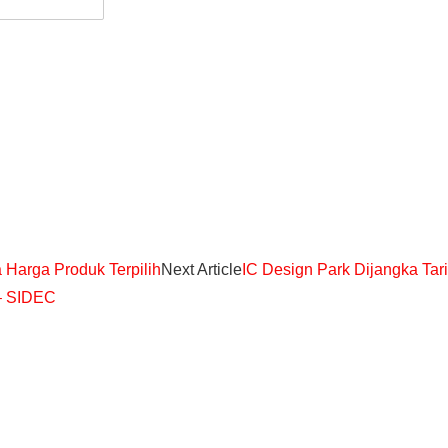
Harga Produk Terpilih
Next Article
IC Design Park Dijangka Tar
– SIDEC