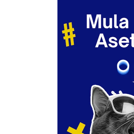
10 Aplikasi Perlu Ada Dalam
Telefon Seorang Pelabur
Saham