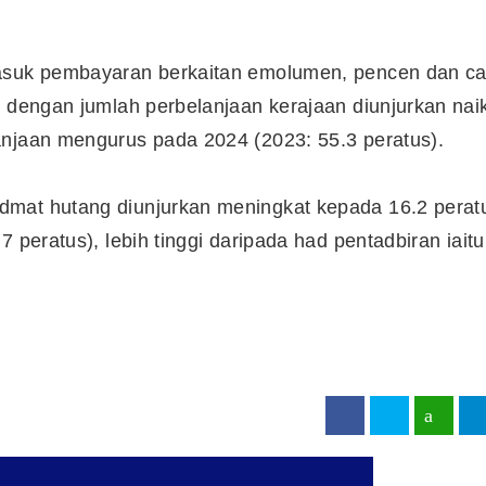
masuk pembayaran berkaitan emolumen, pencen dan ca
i dengan jumlah perbelanjaan kerajaan diunjurkan nai
anjaan mengurus pada 2024 (2023: 55.3 peratus).
dmat hutang diunjurkan meningkat kepada 16.2 perat
 peratus), lebih tinggi daripada had pentadbiran iaitu
Cara Buka Akaun Saham
n
(CDS) Maybank