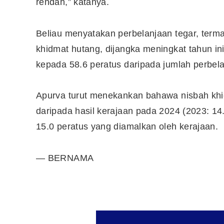
rendah,” katanya.
Beliau menyatakan perbelanjaan tegar, ter
khidmat hutang, dijangka meningkat tahun in
kepada 58.6 peratus daripada jumlah perbel
Apurva turut menekankan bahawa nisbah khi
daripada hasil kerajaan pada 2024 (2023: 14.7
15.0 peratus yang diamalkan oleh kerajaan.
— BERNAMA
Editor Picks
Ini 15 Panduan Beginner
Perlu Tahu Tentang Pelabura
Saham di Bursa Malaysia