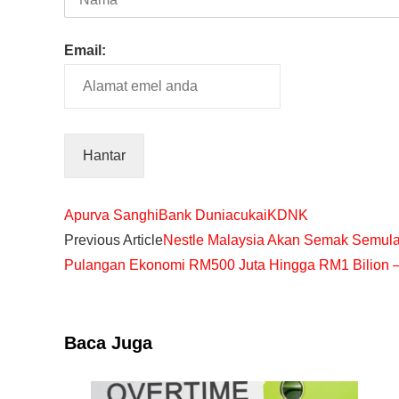
Email:
Apurva Sanghi
Bank Dunia
cukai
KDNK
Previous Article
Nestle Malaysia Akan Semak Semula 
Pulangan Ekonomi RM500 Juta Hingga RM1 Bilion 
Baca Juga