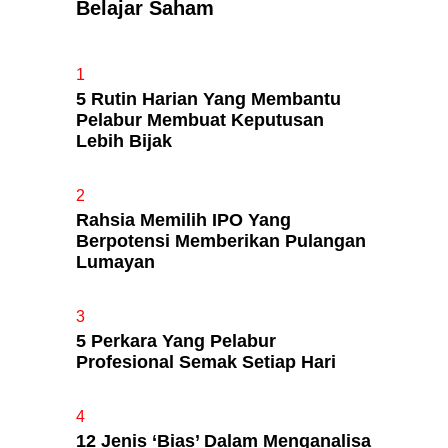
Belajar Saham
Apa Itu Fundamental Analysis
1
Yang Selalu Sifu Saham Sebut
5 Rutin Harian Yang Membantu
Tu?
Pelabur Membuat Keputusan
Lebih Bijak
2
Rahsia Memilih IPO Yang
Berpotensi Memberikan Pulangan
Lumayan
3
5 Perkara Yang Pelabur
Profesional Semak Setiap Hari
4
12 Jenis ‘Bias’ Dalam Menganalisa