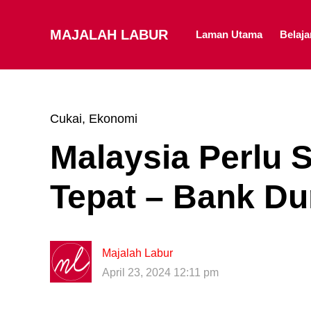
MAJALAH LABUR
Laman Utama
Belaj
Cukai
,
Ekonomi
Malaysia Perlu 
Tepat – Bank Du
Majalah Labur
April 23, 2024 12:11 pm