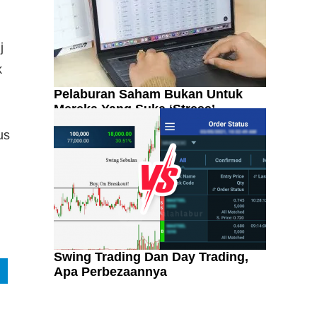
j
k
Pelaburan Saham Bukan Untuk
Mereka Yang Suka ‘Stress’
us
Swing Trading Dan Day Trading,
Apa Perbezaannya
Kenali Franchisee Disebalik
Family Mart