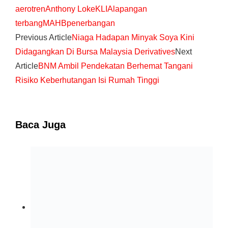
aerotren
Anthony Loke
KLIA
lapangan
terbang
MAHB
penerbangan
Previous Article
Niaga Hadapan Minyak Soya Kini
Didagangkan Di Bursa Malaysia Derivatives
Next
Article
BNM Ambil Pendekatan Berhemat Tangani
Risiko Keberhutangan Isi Rumah Tinggi
Baca Juga