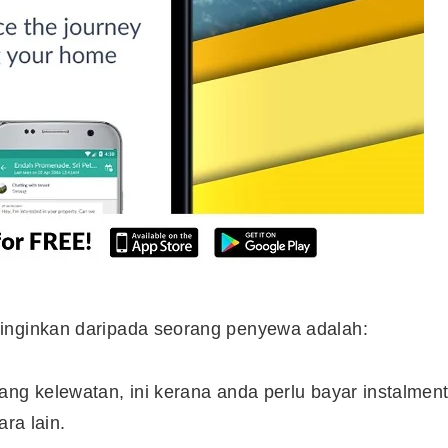
Syarikat Yang Beri Dividen
Tertinggi Di Bursa Malaysia
(2018)
a inginkan daripada seorang penyewa adalah:
ang kelewatan, ini kerana anda perlu bayar instalmen
ara lain.