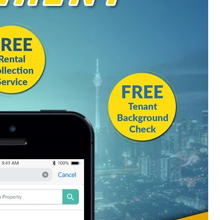
Cara Buka Akaun Saham
n
(CDS) Maybank