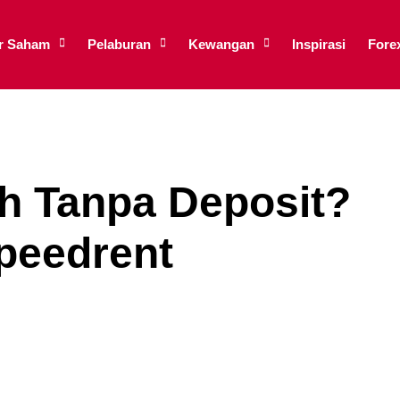
ar Saham
Pelaburan
Kewangan
Inspirasi
Fore
 Tanpa Deposit?
peedrent