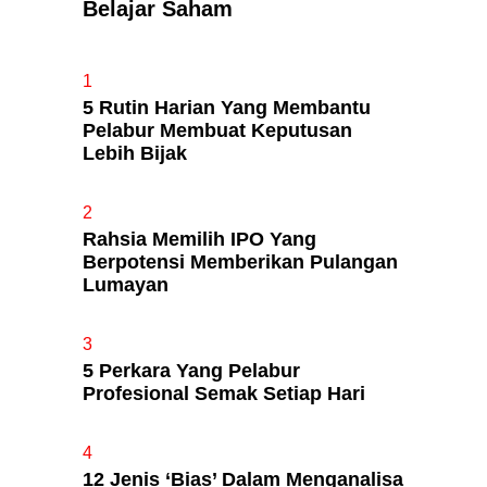
Belajar Saham
Apa Itu Fundamental Analysis
1
Yang Selalu Sifu Saham Sebut
5 Rutin Harian Yang Membantu
Tu?
Pelabur Membuat Keputusan
Lebih Bijak
2
Rahsia Memilih IPO Yang
Berpotensi Memberikan Pulangan
Lumayan
3
5 Perkara Yang Pelabur
Profesional Semak Setiap Hari
t
4
12 Jenis ‘Bias’ Dalam Menganalisa