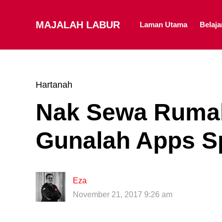
MAJALAH LABUR
Laman Utama
Belaj
Hartanah
Nak Sewa Rumah
Gunalah Apps S
Eza
November 21, 2017 9:26 am