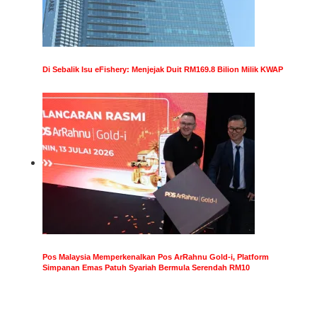
Di Sebalik Isu eFishery: Menjejak Duit RM169.8 Bilion Milik KWAP
Pos Malaysia Memperkenalkan Pos ArRahnu Gold-i, Platform
Simpanan Emas Patuh Syariah Bermula Serendah RM10