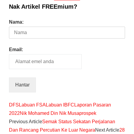
Nak Artikel FREEmium?
Nama:
Email:
DFS
Labuan FSA
Labuan IBFC
Laporan Pasaran
2022
Nik Mohamed Din Nik Musa
prospek
Previous Article
Semak Status Sekatan Perjalanan
Dan Rancang Percutian Ke Luar Negara
Next Article
28