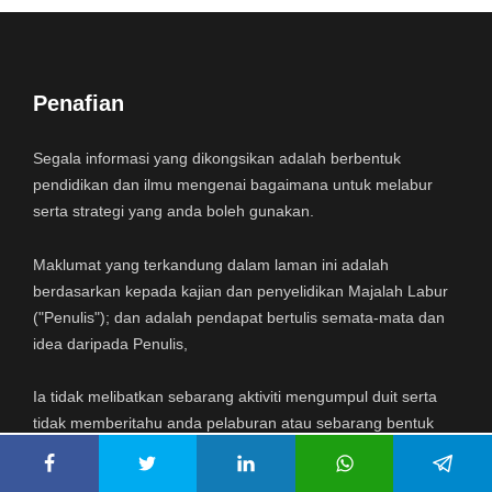
Penafian
Segala informasi yang dikongsikan adalah berbentuk
pendidikan dan ilmu mengenai bagaimana untuk melabur
serta strategi yang anda boleh gunakan.
Maklumat yang terkandung dalam laman ini adalah
berdasarkan kepada kajian dan penyelidikan Majalah Labur
("Penulis"); dan adalah pendapat bertulis semata-mata dan
idea daripada Penulis,
Ia tidak melibatkan sebarang aktiviti mengumpul duit serta
tidak memberitahu anda pelaburan atau sebarang bentuk
sekuriti / saham / bon mana patut anda beli. Sebarang
tindakan atau keputusan untuk melabur adalah keputusan