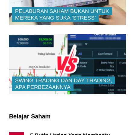
PELABURAN SAHAM BUKAN UNTUK
MEREKA YANG SUKA ‘STRESS’
SWING TRADING DAN DAY TRADING,
APA PERBEZAANNYA
Belajar Saham