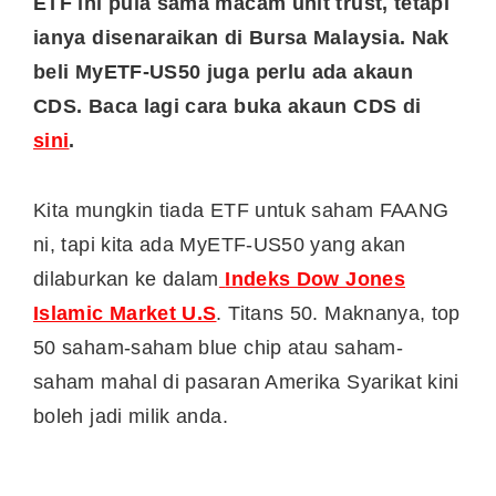
ETF ini pula sama macam unit trust, tetapi
ianya disenaraikan di Bursa Malaysia. Nak
beli MyETF-US50 juga
perlu ada akaun
CDS
. Baca lagi cara buka akaun CDS di
sini
.
Kita mungkin tiada ETF untuk saham FAANG
ni, tapi kita ada MyETF-US50 yang akan
dilaburkan ke dalam
Indeks Dow Jones
Islamic Market U.S
. Titans 50. Maknanya, top
50 saham-saham blue chip atau saham-
saham mahal di pasaran Amerika Syarikat kini
boleh jadi milik anda.