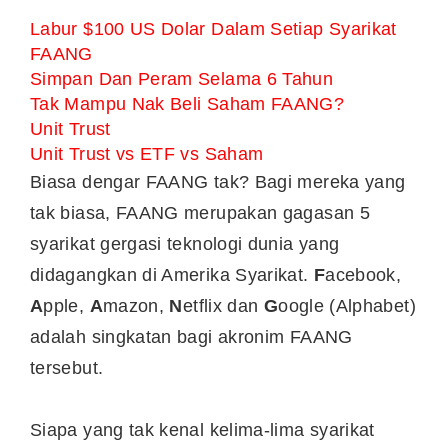
Labur $100 US Dolar Dalam Setiap Syarikat
FAANG
Simpan Dan Peram Selama 6 Tahun
Tak Mampu Nak Beli Saham FAANG?
Unit Trust
Unit Trust vs ETF vs Saham
Biasa dengar FAANG tak? Bagi mereka yang
tak biasa, FAANG merupakan gagasan 5
syarikat gergasi teknologi dunia yang
didagangkan di Amerika Syarikat.
F
acebook,
A
pple,
A
mazon,
N
etflix dan
G
oogle (Alphabet)
adalah singkatan bagi akronim FAANG
tersebut.
Siapa yang tak kenal kelima-lima syarikat