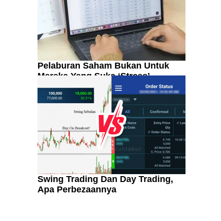
Pelaburan Saham Bukan Untuk
Mereka Yang Suka ‘Stress’
Swing Trading Dan Day Trading,
Apa Perbezaannya
Kenali Franchisee Disebalik
Family Mart
n