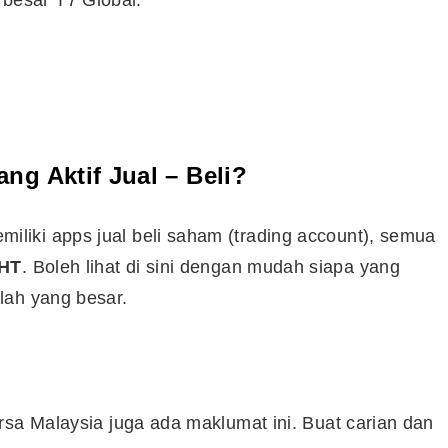
besar T7 Global.
Syarikat Yang Beri Dividen
Tertinggi Di Bursa Malaysia
(2018)
g Aktif Jual – Beli?
iki apps jual beli saham (trading account), semua
HT
. Boleh lihat di sini dengan mudah siapa yang
lah yang besar.
rsa Malaysia juga ada maklumat ini. Buat carian dan