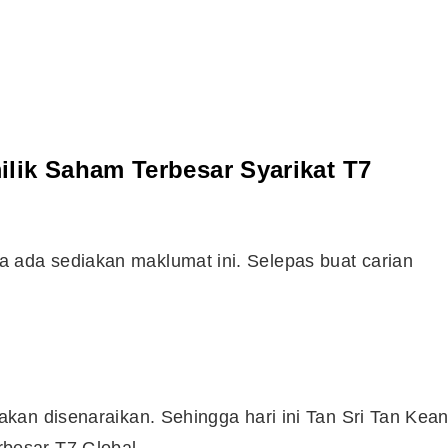
lik Saham Terbesar Syarikat T7
ada sediakan maklumat ini. Selepas buat carian
Cara Buka Akaun Saham
n
(CDS) Maybank
kan disenaraikan. Sehingga hari ini Tan Sri Tan Kea