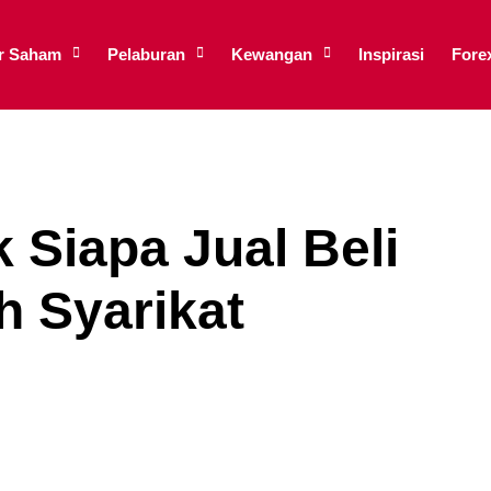
ar Saham
Pelaburan
Kewangan
Inspirasi
Fore
 Siapa Jual Beli
 Syarikat