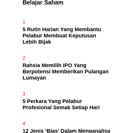
Belajar Saham
Apa Itu Fundamental Analysis
1
Yang Selalu Sifu Saham Sebut
5 Rutin Harian Yang Membantu
Tu?
Pelabur Membuat Keputusan
Lebih Bijak
2
Rahsia Memilih IPO Yang
Berpotensi Memberikan Pulangan
Lumayan
3
5 Perkara Yang Pelabur
Profesional Semak Setiap Hari
4
12 Jenis ‘Bias’ Dalam Menganalisa