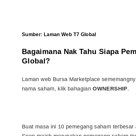
Sumber:
Laman Web T7 Global
Bagaimana Nak Tahu Siapa Pemi
Global?
Laman web Bursa Marketplace sememangnya 
nama saham, klik bahagian
OWNERSHIP
.
Editor Picks
Ini 15 Panduan Beginner
Perlu Tahu Tentang Pelabura
Buat masa ini 10 pemegang saham terbesar a
Saham di Bursa Malaysia