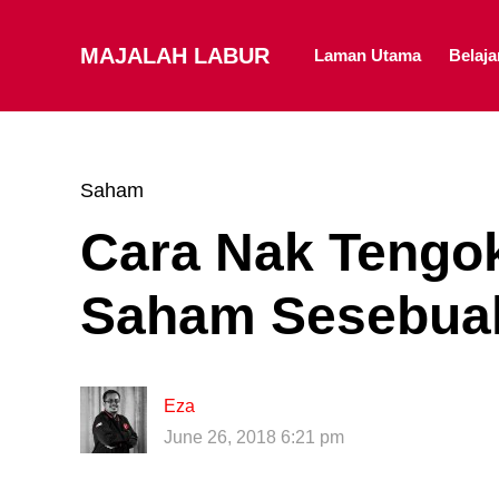
MAJALAH LABUR
Laman Utama
Belaj
Saham
Cara Nak Tengok
Saham Sesebuah
Eza
June 26, 2018 6:21 pm