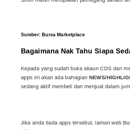
Soon maish merupakan pemegang saham ter
10 Aplikasi Perlu Ada Dalam
Telefon Seorang Pelabur
Saham
Sumber:
Bursa Marketplace
Bagaimana Nak Tahu Siapa Sedan
Kepada yang sudah buka akaun CDS dan memil
apps ini akan ada bahagian
NEWS/HIGHLIG
sedang aktif membeli dan menjual dalam jum
Jika anda tiada apps tersebut, laman web Bu