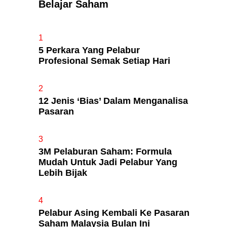
Belajar Saham
Apa Itu Fundamental Analysis
1
Yang Selalu Sifu Saham Sebut
5 Perkara Yang Pelabur
Tu?
Profesional Semak Setiap Hari
2
12 Jenis ‘Bias’ Dalam Menganalisa
Pasaran
3
3M Pelaburan Saham: Formula
Mudah Untuk Jadi Pelabur Yang
Lebih Bijak
4
Pelabur Asing Kembali Ke Pasaran
Saham Malaysia Bulan Ini