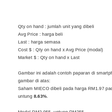
Qty on hand : jumlah unit yang dibeli
Avg Price : harga beli
Last : harga semasa
Cost $ : Qty on hand x Avg Price (modal)
Market $ : Qty on hand x Last
Gambar ini adalah contoh paparan di smart
gambar di atas:
Editor Picks
Saham MIECO dibeli pada harga RM1.97 pada
untung
8.63%
.
Ini 15 Panduan Beginner
Perlu Tahu Tentang Pelabura
Saham di Bursa Malaysia
Modal RM2,955, untung RM255.