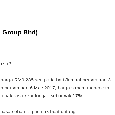
Syarikat Yang Beri Dividen
Tertinggi Di Bursa Malaysia
(2018)
r Group Bhd)
akin?
harga RM0.235 sen pada hari Jumaat bersamaan 3
Isnin bersamaan 6 Mac 2017, harga saham mencecah
ab nak rasa keuntungan sebanyak
17%
.
masa sehari je pun nak buat untung.