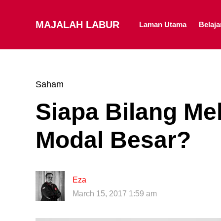
MAJALAH LABUR
Laman Utama
Belaj
Saham
Siapa Bilang M
Modal Besar?
Eza
March 15, 2017 1:59 am