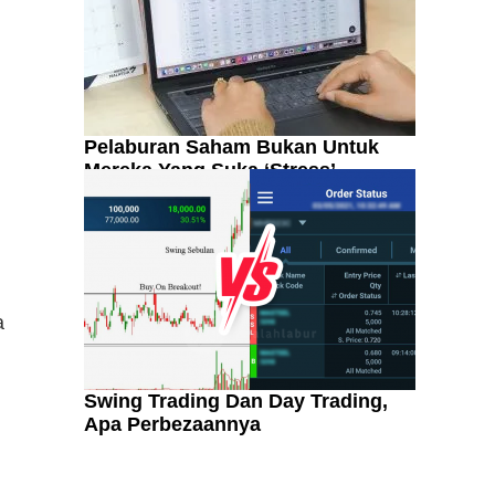
Pelaburan Saham Bukan Untuk
Mereka Yang Suka ‘Stress’
a
Swing Trading Dan Day Trading,
Apa Perbezaannya
Kenali Franchisee Disebalik
Family Mart