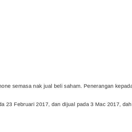
phone semasa nak jual beli saham. Penerangan kepad
 23 Februari 2017, dan dijual pada 3 Mac 2017, dah
Cara Buka Akaun Saham
n
(CDS) Maybank