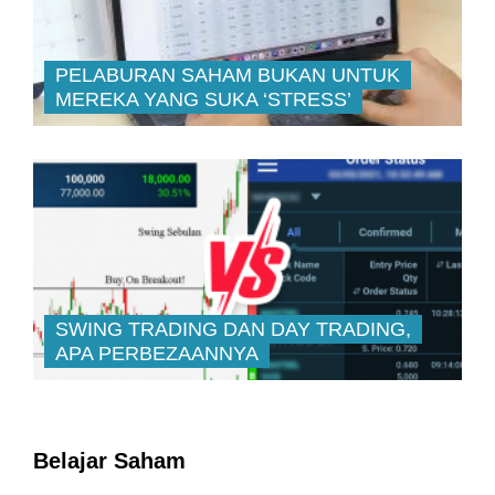
PELABURAN SAHAM BUKAN UNTUK
MEREKA YANG SUKA ‘STRESS’
SWING TRADING DAN DAY TRADING,
APA PERBEZAANNYA
Belajar Saham