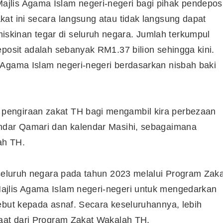
jlis Agama Islam negeri-negeri bagi pihak pendeposi
at ini secara langsung atau tidak langsung dapat
kinan tegar di seluruh negara. Jumlah terkumpul
Syarikat Yang Beri Dividen
Tertinggi Di Bursa Malaysia
eposit adalah sebanyak RM1.37 bilion sehingga kini.
(2018)
 Agama Islam negeri-negeri berdasarkan nisbah baki
pengiraan zakat TH bagi mengambil kira perbezaan
endar Qamari dan kalendar Masihi, sebagaimana
ah TH.
 seluruh negara pada tahun 2023 melalui Program Zaka
ajlis Agama Islam negeri-negeri untuk mengedarkan
ebut kepada asnaf. Secara keseluruhannya, lebih
faat dari Program Zakat Wakalah TH.