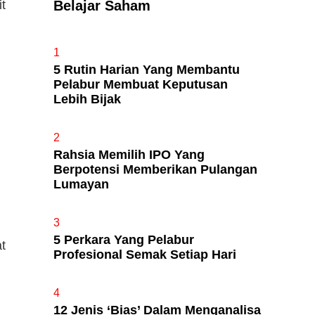
t
Belajar Saham
Apa Itu Fundamental Analysis
1
Yang Selalu Sifu Saham Sebut
5 Rutin Harian Yang Membantu
Tu?
Pelabur Membuat Keputusan
Lebih Bijak
2
Rahsia Memilih IPO Yang
Berpotensi Memberikan Pulangan
Lumayan
3
5 Perkara Yang Pelabur
t
Profesional Semak Setiap Hari
4
12 Jenis ‘Bias’ Dalam Menganalisa