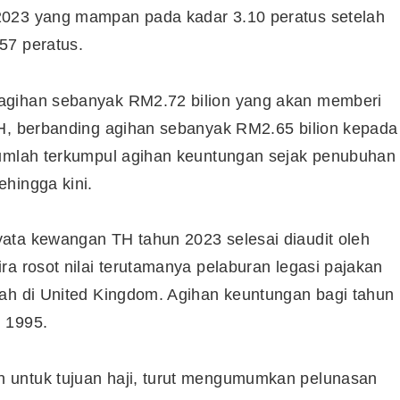
2023 yang mampan pada kadar 3.10 peratus setelah
57 peratus.
agihan sebanyak RM2.72 bilion yang akan memberi
TH, berbanding agihan sebanyak RM2.65 bilion kepada
jumlah terkumpul agihan keuntungan sejak penubuhan
hingga kini.
ata kewangan TH tahun 2023 selesai diaudit oleh
ra rosot nilai terutamanya pelaburan legasi pajakan
nah di United Kingdom. Agihan keuntungan bagi tahun
 1995.
Cara Buka Akaun Saham
n
(CDS) Maybank
 untuk tujuan haji, turut mengumumkan pelunasan