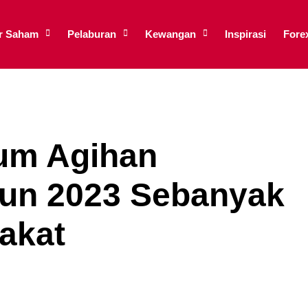
ar Saham
Pelaburan
Kewangan
Inspirasi
Fore
um Agihan
un 2023 Sebanyak
akat