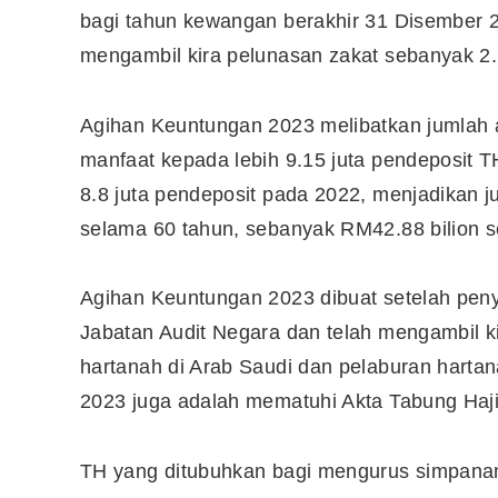
bagi tahun kewangan berakhir 31 Disember 
mengambil kira pelunasan zakat sebanyak 2.
Agihan Keuntungan 2023 melibatkan jumlah 
manfaat kepada lebih 9.15 juta pendeposit 
8.8 juta pendeposit pada 2022, menjadikan 
selama 60 tahun, sebanyak RM42.88 bilion se
Agihan Keuntungan 2023 dibuat setelah peny
Jabatan Audit Negara dan telah mengambil ki
hartanah di Arab Saudi dan pelaburan harta
Editor Picks
2023 juga adalah mematuhi Akta Tabung Haji
Ini 15 Panduan Beginner
Perlu Tahu Tentang Pelabura
TH yang ditubuhkan bagi mengurus simpanan
Saham di Bursa Malaysia