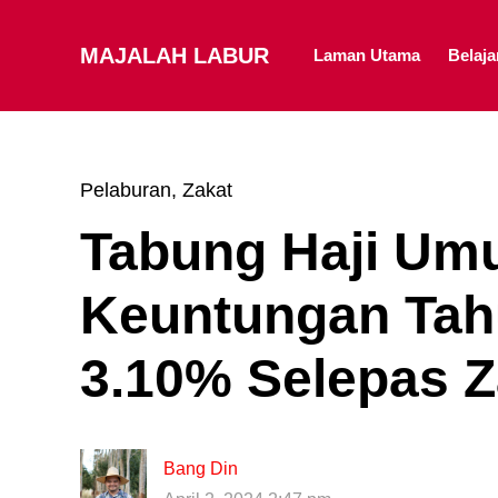
MAJALAH LABUR
Laman Utama
Belaj
Pelaburan
,
Zakat
Tabung Haji Um
Keuntungan Tah
3.10% Selepas Z
Bang Din