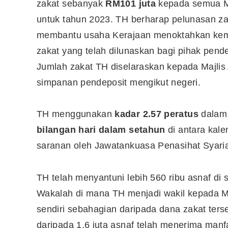
zakat sebanyak
RM101 juta
kepada semua Ma
untuk tahun 2023. TH berharap pelunasan zak
membantu usaha Kerajaan menoktahkan kemis
10 Aplikasi Perlu Ada Dalam
Telefon Seorang Pelabur
zakat yang telah dilunaskan bagi pihak pend
Saham
Jumlah zakat TH diselaraskan kepada Majlis
simpanan pendeposit mengikut negeri.
TH menggunakan
kadar 2.57 peratus
dalam 
bilangan hari dalam setahun
di antara kal
saranan oleh Jawatankuasa Penasihat Syari
TH telah menyantuni lebih 560 ribu asnaf di
Wakalah di mana TH menjadi wakil kepada M
sendiri sebahagian daripada dana zakat ters
daripada 1.6 juta asnaf telah menerima man