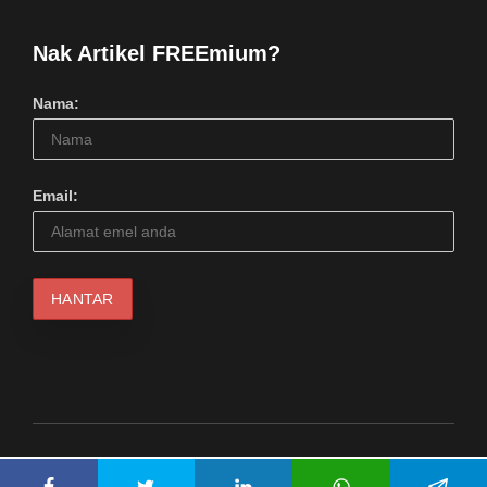
Nak Artikel FREEmium?
Nama:
Email:
© 2024 Serius Kool Media (1217798M). Hakcipta Terpelihara