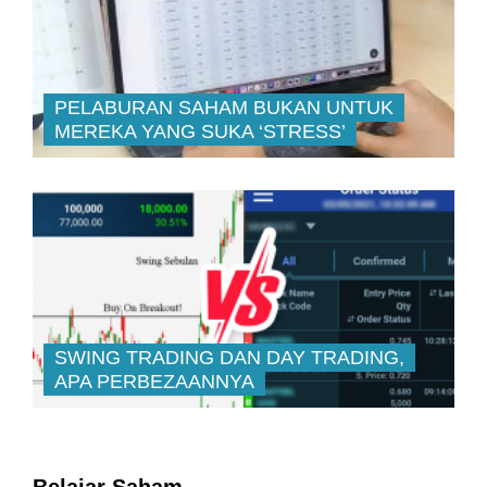
PELABURAN SAHAM BUKAN UNTUK
MEREKA YANG SUKA ‘STRESS’
SWING TRADING DAN DAY TRADING,
APA PERBEZAANNYA
Belajar Saham