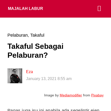
MAJALAH LABUR
Pelaburan
,
Takaful
Takaful Sebagai
Pelaburan?
Eza
January 13, 2021 8:55 am
Image by
Mediamodifier
from
Pixabay
Panas juga isu ini apabila ada segelintir ejen