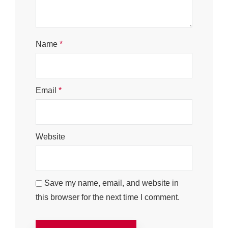
Name
*
Email
*
Website
Save my name, email, and website in
this browser for the next time I comment.