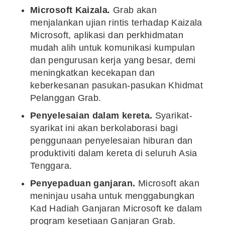
Microsoft Kaizala
.
Grab akan
menjalankan ujian rintis terhadap Kaizala
Microsoft, aplikasi dan perkhidmatan
mudah alih untuk komunikasi kumpulan
dan pengurusan kerja yang besar, demi
meningkatkan kecekapan dan
keberkesanan pasukan-pasukan Khidmat
Pelanggan Grab.
Penyelesaian dalam kereta.
Syarikat-
syarikat ini akan berkolaborasi bagi
penggunaan penyelesaian hiburan dan
produktiviti dalam kereta di seluruh
Asia
Tenggara
.
Penyepaduan ganjaran.
Microsoft akan
meninjau usaha untuk menggabungkan
Kad Hadiah Ganjaran Microsoft ke dalam
program kesetiaan Ganjaran Grab.