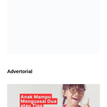
Advertorial