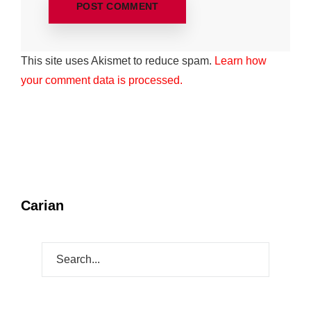
This site uses Akismet to reduce spam.
Learn how
your comment data is processed.
Carian