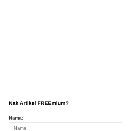
Nak Artikel FREEmium?
Nama: