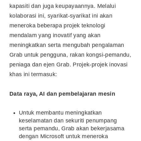
kapasiti dan juga keupayaannya. Melalui
kolaborasi ini, syarikat-syarikat ini akan
meneroka beberapa projek teknologi
mendalam yang inovatif yang akan
meningkatkan serta mengubah pengalaman
Grab untuk pengguna, rakan kongsi-pemandu,
peniaga dan ejen Grab. Projek-projek inovasi
khas ini termasuk:
Data raya, AI dan pembelajaran mesin
Untuk membantu meningkatkan
keselamatan dan sekuriti penumpang
serta pemandu, Grab akan bekerjasama
dengan Microsoft untuk meneroka