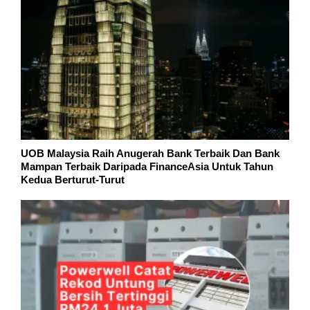
UOB Malaysia Raih Anugerah Bank Terbaik Dan Bank
Mampan Terbaik Daripada FinanceAsia Untuk Tahun
Kedua Berturut-Turut