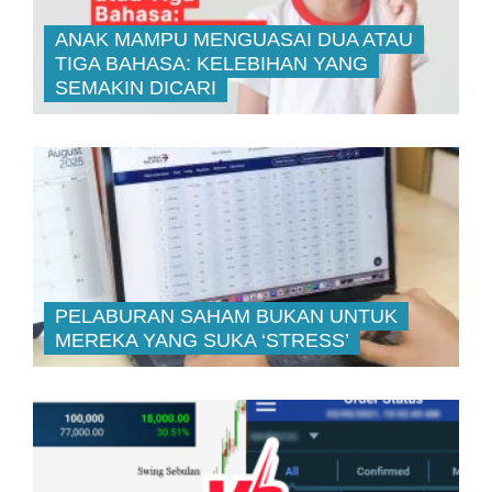
ANAK MAMPU MENGUASAI DUA ATAU
TIGA BAHASA: KELEBIHAN YANG
SEMAKIN DICARI
PELABURAN SAHAM BUKAN UNTUK
MEREKA YANG SUKA ‘STRESS’