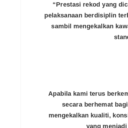
“Prestasi rekod yang d
pelaksanaan berdisiplin te
sambil mengekalkan kawal
stan
Apabila kami terus berk
Editor Picks
secara berhemat bag
Ini 15 Panduan Beginner
mengekalkan kualiti, kon
Perlu Tahu Tentang Pelabura
Saham di Bursa Malaysia
yang menjadi 