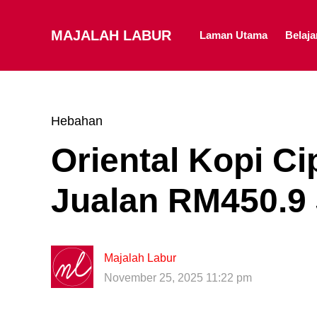
MAJALAH LABUR
Laman Utama
Belaj
Hebahan
Oriental Kopi C
Jualan RM450.9 
Majalah Labur
November 25, 2025 11:22 pm