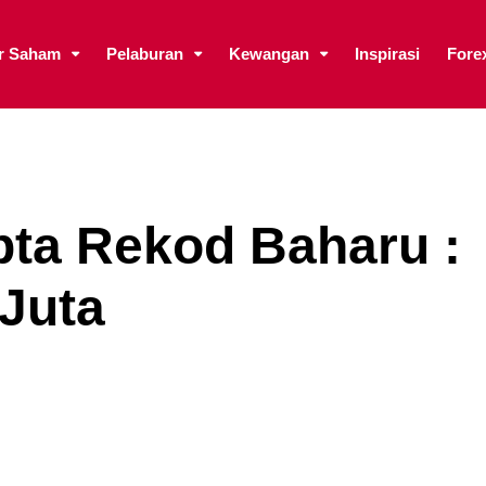
ar Saham
Pelaburan
Kewangan
Inspirasi
Fore
ipta Rekod Baharu :
Juta