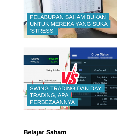
PELABURAN SAHAM BUKAN
UNTUK MEREKA YANG SUKA
‘STRESS’
SWING TRADING DAN DAY
TRADING, APA
PERBEZAANNYA
Kenali Franchisee Disebalik
Family Mart
Belajar Saham