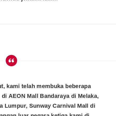
Syarikat Yang Beri Dividen
Tertinggi Di Bursa Malaysia
(2018)
ut, kami telah membuka beberapa
 di
AEON Mall Bandaraya di Melaka,
a Lumpur, Sunway Carnival Mall di
angan luar negara ketiga kami di