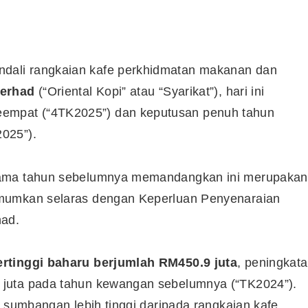
dali rangkaian kafe perkhidmatan makanan dan
Berhad
(“Oriental Kopi” atau “Syarikat”), hari ini
mpat (“4TK2025”) dan keputusan penuh tahun
025”).
sama tahun sebelumnya memandangkan ini merupakan
umumkan selaras dengan Keperluan Penyenaraian
had.
tertinggi baharu berjumlah RM450.9 juta
, peningkat
juta pada tahun kewangan sebelumnya (“TK2024”).
h sumbangan lebih tinggi daripada rangkaian kafe