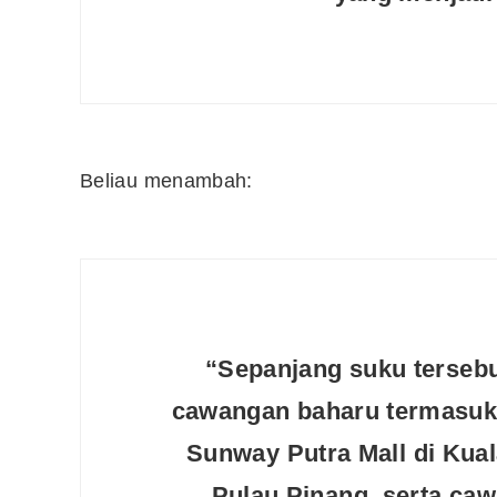
10 Aplikasi Perlu Ada Dalam
Telefon Seorang Pelabur
Saham
Beliau menambah:
“Sepanjang suku terseb
cawangan baharu termasuk
Sunway Putra Mall di Kual
Pulau Pinang
, serta
caw