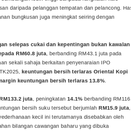
san daripada pelanggan tempatan dan pelancong. Has
anan bungkusan juga meningkat seiring dengan
an selepas cukai dan kepentingan bukan kawalan
epada RM60.8 juta
, berbanding RM43.1 juta pada
aan sekali sahaja berkaitan penyenaraian IPO
a TK2025,
keuntungan bersih terlaras Oriental Kopi
margin keuntungan bersih terlaras 13.8%
.
 RM133.2 juta
, peningkatan
14.1%
berbanding RM116
ntungan bersih suku tersebut berjumlah
RM15.9 juta
,
ederhanaan kecil ini terutamanya disebabkan oleh
ahan bilangan cawangan baharu yang dibuka