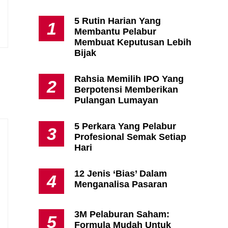
5 Rutin Harian Yang
1
Membantu Pelabur
Apa Itu Fundamental Analysis
Membuat Keputusan Lebih
Yang Selalu Sifu Saham Sebut
Bijak
Tu?
Rahsia Memilih IPO Yang
2
Berpotensi Memberikan
Pulangan Lumayan
5 Perkara Yang Pelabur
3
Profesional Semak Setiap
Hari
12 Jenis ‘Bias’ Dalam
4
Menganalisa Pasaran
3M Pelaburan Saham:
5
Formula Mudah Untuk