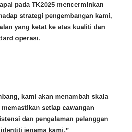
icapai pada TK2025 mencerminkan
rhadap strategi pengembangan kami,
an yang ketat ke atas kualiti dan
dard operasi.
embang, kami akan menambah skala
i memastikan setiap cawangan
Cara Buka Akaun Saham
sistensi dan pengalaman pelanggan
n
(CDS) Maybank
identiti jenama kami.”