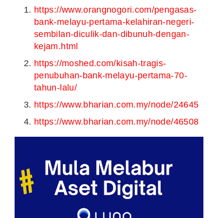
https://www.orangnogori.com/pengasas-
bank-melayu-pertama-kelahiran-negeri-
sembilan-diculik-dan-dibunuh-dengan-
kejam.html
https://moshed.com/kisah-tragis-
penubuhan-bank-melayu-pertama-70-
tahun-lalu/
https://www.bharian.com.my/node/24645
https://www.bharian.com.my/node/46508