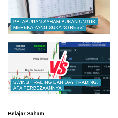
PELABURAN SAHAM BUKAN UNTUK
MEREKA YANG SUKA ‘STRESS’
SWING TRADING DAN DAY TRADING,
APA PERBEZAANNYA
Belajar Saham