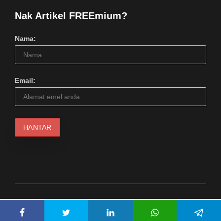
Nak Artikel FREEmium?
Nama:
Email:
© 2024 Serius Kool Media (1217798M). Hakcipta Terpelihara