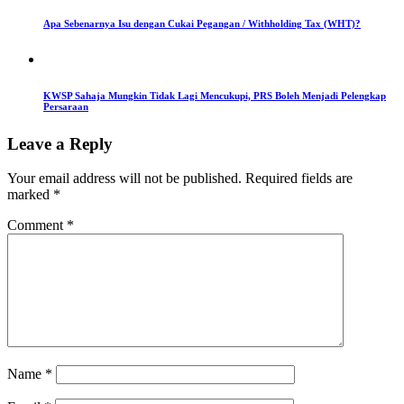
Apa Sebenarnya Isu dengan Cukai Pegangan / Withholding Tax (WHT)?
KWSP Sahaja Mungkin Tidak Lagi Mencukupi, PRS Boleh Menjadi Pelengkap
Persaraan
Leave a Reply
Your email address will not be published.
Required fields are
marked
*
Comment
*
Name
*