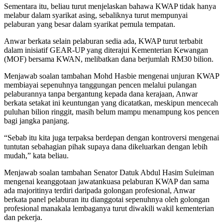
Sementara itu, beliau turut menjelaskan bahawa KWAP tidak hanya
melabur dalam syarikat asing, sebaliknya turut mempunyai
pelaburan yang besar dalam syarikat pemula tempatan.
Anwar berkata selain pelaburan sedia ada, KWAP turut terbabit
dalam inisiatif GEAR-UP yang diterajui Kementerian Kewangan
(MOF) bersama KWAN, melibatkan dana berjumlah RM30 bilion.
Menjawab soalan tambahan Mohd Hasbie mengenai unjuran KWAP
membiayai sepenuhnya tanggungan pencen melalui pulangan
pelaburannya tanpa bergantung kepada dana kerajaan, Anwar
berkata setakat ini keuntungan yang dicatatkan, meskipun mencecah
puluhan bilion ringgit, masih belum mampu menampung kos pencen
bagi jangka panjang.
“Sebab itu kita juga terpaksa berdepan dengan kontroversi mengenai
tuntutan sebahagian pihak supaya dana dikeluarkan dengan lebih
mudah,” kata beliau.
Menjawab soalan tambahan Senator Datuk Abdul Hasim Suleiman
mengenai keanggotaan jawatankuasa pelaburan KWAP dan sama
ada majoritinya terdiri daripada golongan profesional, Anwar
berkata panel pelaburan itu dianggotai sepenuhnya oleh golongan
profesional manakala lembaganya turut diwakili wakil kementerian
dan pekerja.