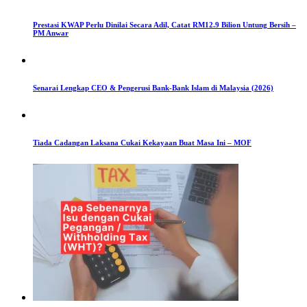
Prestasi KWAP Perlu Dinilai Secara Adil, Catat RM12.9 Bilion Untung Bersih –
PM Anwar
Senarai Lengkap CEO & Pengerusi Bank-Bank Islam di Malaysia (2026)
Tiada Cadangan Laksana Cukai Kekayaan Buat Masa Ini – MOF