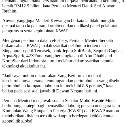
memandangkan dana persaraan itu berjaya mencatatkan keuntungan
bersih RM12.9 bilion, kata Perdana Menteri Datuk Seri Anwar
Ibrahim.
Anwar, yang juga Menteri Kewangan berkata ia tidak mungkin
dicapai tanpa kepakaran, komitmen dan dedikasi panel pelaburan,
pengurusan serta kepimpinan KWAP.
Mengenai pelaburan dalam eFishery, Perdana Menteri berkata
bukan sahaja KWAP, malah syarikat pelaburan terkemuka
Singapura seperti Temasek, bank Jepun SoftBank, Sequoia Capital,
Aqua-Spark, 42XFund yang berpangkalan di Abu Dhabi and
NorthStar dari Indonesia, turut melabur dalam syarikat pemula
teknologi akuakultur itu.
“Jadi saya mohon rakan-rakan Yang Berhormat melihat
keseluruhannya kerana keuntungan dan pertumbuhan yang disebut
pertumbuhan kompaun tahunan itu melebihi 8.5 peratus,” kata
beliau pada sesi soal jawab di Dewan Negara hari ini.
Perdana Menteri menjawab soalan Senator Mohd Hasbie Muda
berhubung strategi bagi memastikan tabung persaraan negara iaitu
Kumpulan Wang Simpanan Pekerja (KWSP) dan KWAP mampu
memberikan dividen terbaik walaupun berdepan ketidaktentuan
geopolitik global.