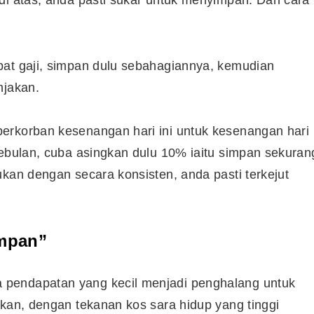
di atas, anda pasti sukar untuk menyimpan. Dan cara
Syarikat Yang Beri Dividen
Tertinggi Di Bursa Malaysia
pat gaji, simpan dulu sebahagiannya, kemudian
(2018)
njakan.
erkorban kesenangan hari ini untuk kesenangan hari
sebulan, cuba asingkan dulu 10% iaitu simpan sekuran
ukan dengan secara konsisten, anda pasti terkejut
impan”
pendapatan yang kecil menjadi penghalang untuk
ikan, dengan tekanan kos sara hidup yang tinggi