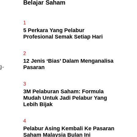
Belajar Saham
Apa Itu Fundamental Analysis
1
Yang Selalu Sifu Saham Sebut
5 Perkara Yang Pelabur
Tu?
Profesional Semak Setiap Hari
2
12 Jenis ‘Bias’ Dalam Menganalisa
g-
Pasaran
3
3M Pelaburan Saham: Formula
Mudah Untuk Jadi Pelabur Yang
Lebih Bijak
4
Pelabur Asing Kembali Ke Pasaran
Saham Malaysia Bulan Ini