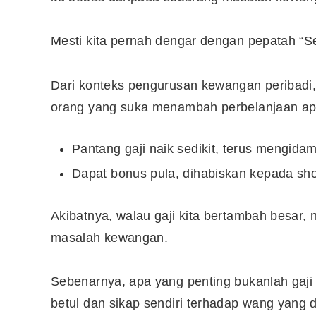
Mesti kita pernah dengar dengan pepatah “S
Dari konteks pengurusan kewangan peribadi
orang yang suka menambah perbelanjaan ap
Pantang gaji naik sedikit, terus mengida
Dapat bonus pula, dihabiskan kepada sh
Akibatnya, walau gaji kita bertambah besar
masalah kewangan.
Sebenarnya, apa yang penting bukanlah gaji 
betul dan sikap sendiri terhadap wang yang d