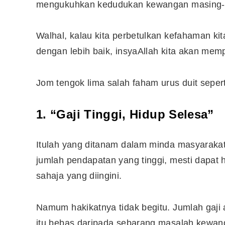
mengukuhkan kedudukan kewangan masing-
Walhal, kalau kita perbetulkan kefahaman ki
dengan lebih baik, insyaAllah kita akan mem
Jom tengok lima salah faham urus duit seperti
1. “Gaji Tinggi, Hidup Selesa”
Itulah yang ditanam dalam minda masyarakat k
jumlah pendapatan yang tinggi, mesti dapat 
sahaja yang diingini.
Namum hakikatnya tidak begitu. Jumlah gaji
itu bebas daripada sebarang masalah kewan