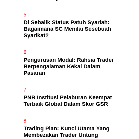
5
Di Sebalik Status Patuh Syariah:
Bagaimana SC Menilai Sesebuah
Syarikat?
6
Pengurusan Modal: Rahsia Trader
Berpengalaman Kekal Dalam
Pasaran
7
PNB Institusi Pelaburan Keempat
Terbaik Global Dalam Skor GSR
8
Trading Plan: Kunci Utama Yang
Membezakan Trader Untung