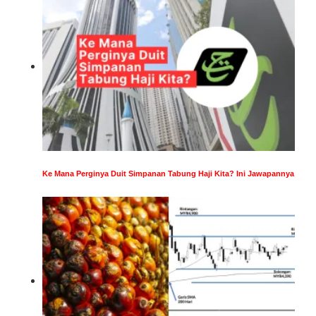
Ke Mana Perginya Duit Simpanan Tabung Haji Kita? Ini Jawapannya