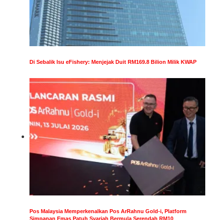
Di Sebalik Isu eFishery: Menjejak Duit RM169.8 Bilion Milik KWAP
Pos Malaysia Memperkenalkan Pos ArRahnu Gold-i, Platform
Simpanan Emas Patuh Syariah Bermula Serendah RM10