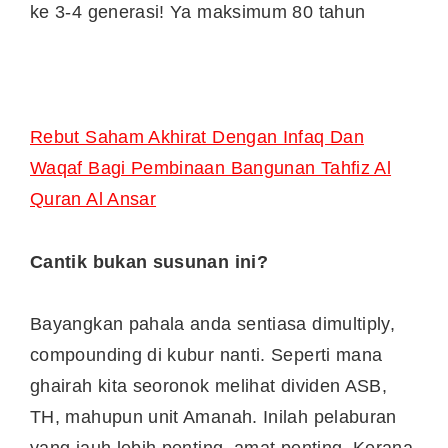
ke 3-4 generasi! Ya maksimum 80 tahun
Rebut Saham Akhirat Dengan Infaq Dan
Waqaf Bagi Pembinaan Bangunan Tahfiz Al
Quran Al Ansar
Cantik bukan susunan ini?
Bayangkan pahala anda sentiasa dimultiply,
compounding di kubur nanti. Seperti mana
ghairah kita seoronok melihat dividen ASB,
TH, mahupun unit Amanah. Inilah pelaburan