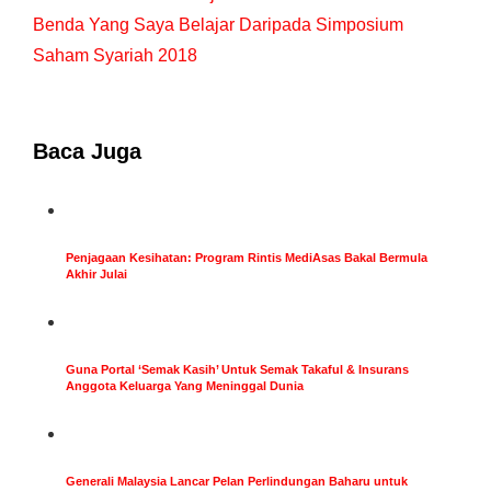
Benda Yang Saya Belajar Daripada Simposium
Saham Syariah 2018
Baca Juga
Penjagaan Kesihatan: Program Rintis MediAsas Bakal Bermula
Akhir Julai
Guna Portal ‘Semak Kasih’ Untuk Semak Takaful & Insurans
Anggota Keluarga Yang Meninggal Dunia
Generali Malaysia Lancar Pelan Perlindungan Baharu untuk