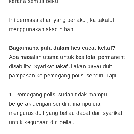
kerana semua beku
Ini permasalahan yang berlaku jika takaful
menggunakan akad hibah
Bagaimana pula dalam kes cacat kekal?
Apa masalah utama untuk kes total permanent
disability. Syarikat takaful akan bayar duit
pampasan ke pemegang polisi sendiri. Tapi
1. Pemegang polisi sudah tidak mampu
bergerak dengan sendiri, mampu dia
mengurus duit yang beliau dapat dari syarikat
untuk kegunaan diri beliau.