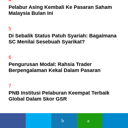
4
Pelabur Asing Kembali Ke Pasaran Saham
Malaysia Bulan Ini
5
Di Sebalik Status Patuh Syariah: Bagaimana
SC Menilai Sesebuah Syarikat?
6
Pengurusan Modal: Rahsia Trader
Berpengalaman Kekal Dalam Pasaran
7
PNB Institusi Pelaburan Keempat Terbaik
Global Dalam Skor GSR
8
Trading Plan: Kunci Utama Yang
Membezakan Trader Untung Dengan Trader