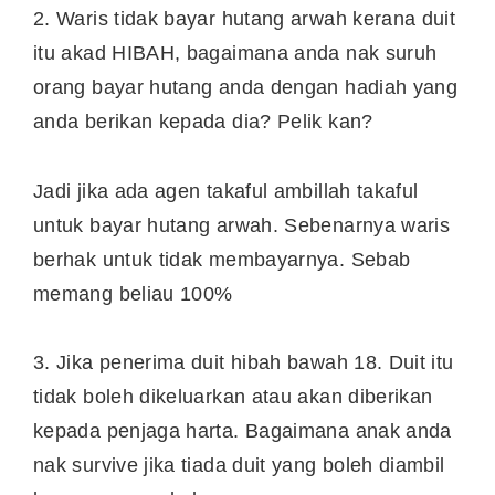
2. Waris tidak bayar hutang arwah kerana duit
itu akad HIBAH, bagaimana anda nak suruh
orang bayar hutang anda dengan hadiah yang
anda berikan kepada dia? Pelik kan?
Jadi jika ada agen takaful ambillah takaful
untuk bayar hutang arwah. Sebenarnya waris
berhak untuk tidak membayarnya. Sebab
memang beliau 100%
3. Jika penerima duit hibah bawah 18. Duit itu
tidak boleh dikeluarkan atau akan diberikan
kepada penjaga harta. Bagaimana anak anda
nak survive jika tiada duit yang boleh diambil