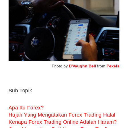
Photo by
D'Vaughn Bell
from
Pexels
Sub Topik
Apa Itu Forex?
Hujah Yang Mengatakan Forex Trading Halal
Kenapa Forex Trading Online Adalah Haram?