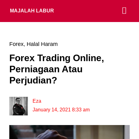
MAJALAH LABUR
Forex
,
Halal Haram
Forex Trading Online,
Perniagaan Atau
Perjudian?
Eza
January 14, 2021 8:33 am