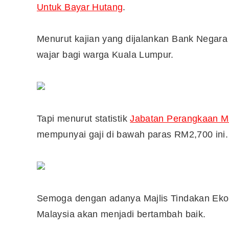
Untuk Bayar Hutang
.
10 Aplikasi Perlu Ada Dalam
Menurut kajian yang dijalankan Bank Negara
Telefon Seorang Pelabur
wajar bagi warga Kuala Lumpur.
Saham
Tapi menurut statistik
Jabatan Perangkaan M
mempunyai gaji di bawah paras RM2,700 ini.
Semoga dengan adanya Majlis Tindakan Ekon
Malaysia akan menjadi bertambah baik.