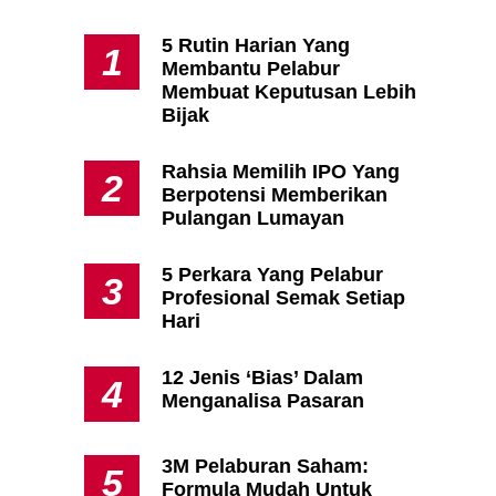
5 Rutin Harian Yang
1
Membantu Pelabur
Apa Itu Fundamental Analysis
Membuat Keputusan Lebih
Yang Selalu Sifu Saham Sebut
Bijak
Tu?
Rahsia Memilih IPO Yang
2
Berpotensi Memberikan
Pulangan Lumayan
5 Perkara Yang Pelabur
3
Profesional Semak Setiap
Hari
12 Jenis ‘Bias’ Dalam
4
Menganalisa Pasaran
3M Pelaburan Saham:
5
Formula Mudah Untuk