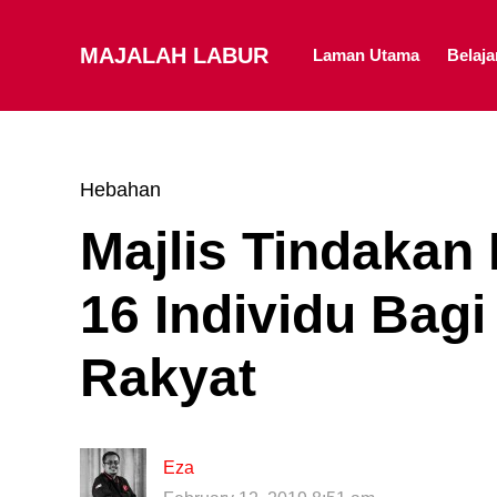
MAJALAH LABUR
Laman Utama
Belaj
Hebahan
Majlis Tindakan
16 Individu Bag
Rakyat
Eza