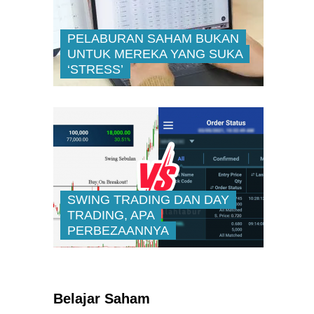
PELABURAN SAHAM BUKAN
UNTUK MEREKA YANG SUKA
‘STRESS’
SWING TRADING DAN DAY
TRADING, APA
PERBEZAANNYA
Kenali Franchisee Disebalik
Family Mart
Belajar Saham