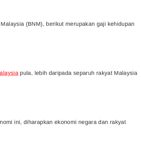
Syarikat Yang Beri Dividen
 Malaysia (BNM), berikut merupakan gaji kehidupan
Tertinggi Di Bursa Malaysia
(2018)
alaysia
pula, lebih daripada separuh rakyat Malaysia
omi ini, diharapkan ekonomi negara dan rakyat