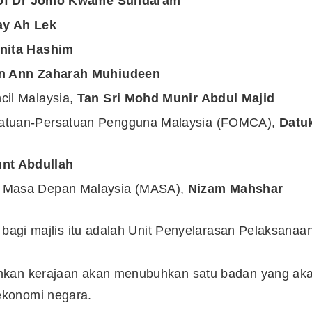
of Dr Jomo Kwame Sundaram
ay Ah Lek
nita Hashim
en Ann Zaharah Muhiudeen
cil Malaysia,
Tan Sri Mohd Munir Abdul Majid
satuan-Persatuan Pengguna Malaysia (FOMCA),
Datu
nt Abdullah
t Masa Depan Malaysia (MASA),
Nizam Mahshar
 bagi majlis itu adalah Unit Penyelarasan Pelaksanaa
umkan kerajaan akan menubuhkan satu badan yang ak
ekonomi negara.