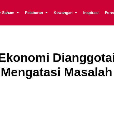
ar Saham
Pelaburan
Kewangan
Inspirasi
Fore
 Ekonomi Dianggota
i Mengatasi Masalah