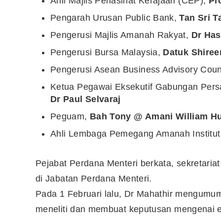
Ahli Majlis Penasihat Kerajaan (CEP),
Pr
Pengarah Urusan Public Bank,
Tan Sri T
Pengerusi Majlis Amanah Rakyat,
Dr Has
Pengerusi Bursa Malaysia,
Datuk Shire
Pengerusi Asean Business Advisory Coun
Ketua Pegawai Eksekutif Gabungan Per
Dr Paul Selvaraj
Peguam,
Bah Tony @ Amani William Hu
Ahli Lembaga Pemegang Amanah Institu
Pejabat Perdana Menteri berkata, sekretariat
di Jabatan Perdana Menteri.
Pada 1 Februari lalu, Dr Mahathir mengum
meneliti dan membuat keputusan mengenai 