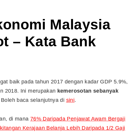
onomi Malaysia
t – Kata Bank
gat baik pada tahun 2017 dengan kadar GDP 5.9%,
hun 2018. Ini merupakan
kemerosotan sebanyak
Boleh baca selanjutnya di
sini
.
Cara Buka Akaun Saham
ian, di mana
76% Daripada Penjawat Awam Bergaji
n
(CDS) Maybank
kitangan Kerajaan Belanja Lebih Daripada 1/2 Gaji