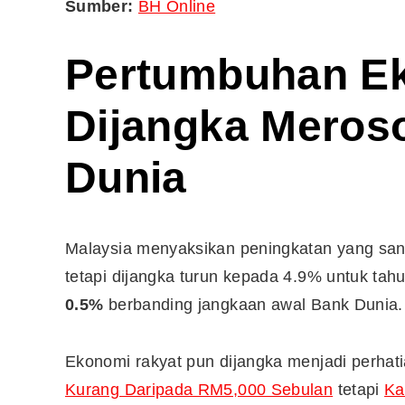
Sumber:
BH Online
Pertumbuhan Ek
Dijangka Meroso
Dunia
Malaysia menyaksikan peningkatan yang san
tetapi dijangka turun kepada 4.9% untuk ta
0.5%
berbanding jangkaan awal Bank Dunia. 
Editor Picks
Ini 15 Panduan Beginner
Ekonomi rakyat pun dijangka menjadi perhat
Perlu Tahu Tentang Pelabura
Kurang Daripada RM5,000 Sebulan
Saham di Bursa Malaysia
tetapi
Ka