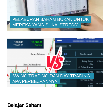
PELABURAN SAHAM BUKAN UNTUK
MEREKA YANG SUKA ‘STRESS’
SWING TRADING DAN DAY TRADING,
APA PERBEZAANNYA
Belajar Saham