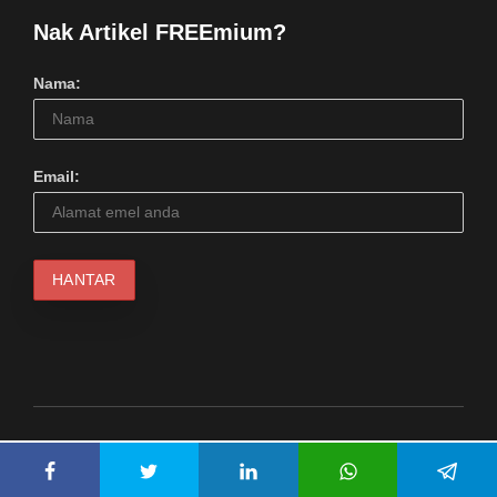
Nak Artikel FREEmium?
Nama:
Email:
© 2024 Serius Kool Media (1217798M). Hakcipta Terpelihara