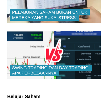
PELABURAN SAHAM BUKAN UNTUK
MEREKA YANG SUKA ‘STRESS’
SWING TRADING DAN DAY TRADING,
APA PERBEZAANNYA
Belajar Saham