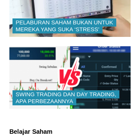
PELABURAN SAHAM BUKAN UNTUK
MEREKA YANG SUKA ‘STRESS’
SWING TRADING DAN DAY TRADING,
APA PERBEZAANNYA
Belajar Saham