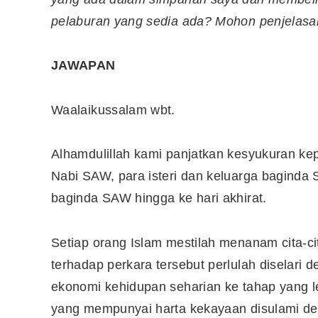
pelaburan yang sedia ada? Mohon penjelasan
JAWAPAN
Waalaikussalam wbt.
Alhamdulillah kami panjatkan kesyukuran ke
Nabi SAW, para isteri dan keluarga baginda
baginda SAW hingga ke hari akhirat.
Editor Picks
Setiap orang Islam mestilah menanam cita-c
terhadap perkara tersebut perlulah diselar
Ini 15 Panduan Beginner
ekonomi kehidupan seharian ke tahap yang l
Perlu Tahu Tentang Pelabura
Saham di Bursa Malaysia
yang mempunyai harta kekayaan disulami d