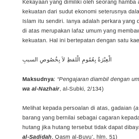
Kekayaan yang dimiliki oleh seorang hamb
kekuatan dari sudut ekonomi seterusnya d
Islam itu sendiri. Ianya adalah perkara yang
di atas merupakan lafaz umum yang memb
kekuatan. Hal ini bertepatan dengan satu kae
الْعِبْرَةُ بِعُمُومِ الْلفظِ لاَ بِخُصُوصِ السببِ
Maksudnya
:
“Pengajaran diambil dengan u
wa al-Nazhair
, al-Subki, 2/134)
Melihat kepada persoalan di atas, gadaian (
a
barang yang bernilai sebagai cagaran kepa
hutang jika hutang tersebut tidak dapat dibay
al-Sadidah
, Qasm al-Buyu’, hlm. 51)