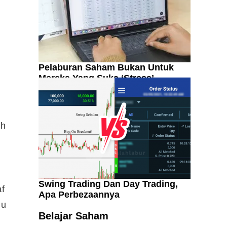
Pelaburan Saham Bukan Untuk
Mereka Yang Suka ‘Stress’
ah
Swing Trading Dan Day Trading,
af
Apa Perbezaannya
Kenali Franchisee Disebalik
du
Family Mart
Belajar Saham