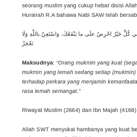
seorang muslim yang cukup hebat disisi Alla
Hurairah R.A bahawa Nabi SAW telah bersab
10 Aplikasi Perlu Ada Dalam
Telefon Seorang Pelabur
 كُلٍّ خَيْرٌ احْرِصْ علَى ما يَنْفَعُكَ، وَاسْتَعِنْ باللَّهِ وَلَا
Saham
تَعْجَزْ
Maksudnya
:
“Orang mukmin yang kuat (segala
mukmin yang lemah sedang setiap (mukmin) 
terhadap perkara yang menjamin kemanfaata
rasa lemah semangat.”
Riwayat Muslim (2664) dan Ibn Majah (4168)
Allah SWT menyukai hambanya yang kuat be