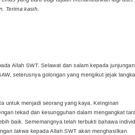
. Terima kasih.
pada Allah SWT. Selawat dan salam kepada junjungan
 SAW, seterusnya golongan yang mengikut jejak langk
ita untuk menjadi seorang yang kaya. Keinginan
i dengan tekad dan kesungguhan dalam mengangkat tar
Cara Buka Akaun Saham
ebih baik. Sememangnya telah terbukti bahawa indivi
n
(CDS) Maybank
engan
takwa
kepada Allah SWT akan menghasilkan