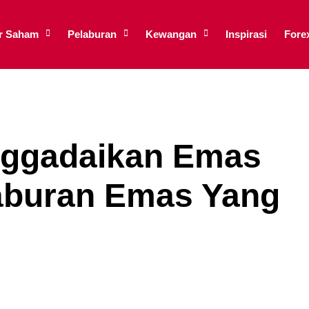
ar Saham
Pelaburan
Kewangan
Inspirasi
Fore
ggadaikan Emas
laburan Emas Yang