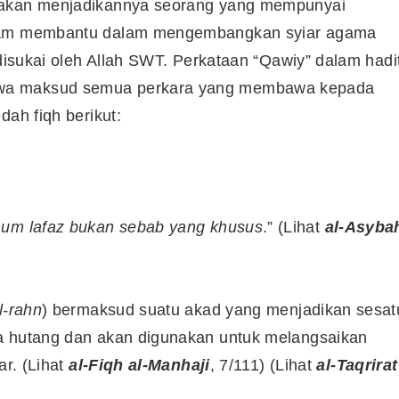
a akan menjadikannya seorang yang mempunyai
alam membantu dalam mengembangkan syiar agama
 disukai oleh Allah SWT. Perkataan “Qawiy” dalam hadi
awa maksud semua perkara yang membawa kepada
dah fiqh berikut:
mum lafaz bukan sebab yang khusus
.” (Lihat
al-Asyba
l-rahn
) bermaksud suatu akad yang menjadikan sesat
da hutang dan akan digunakan untuk melangsaikan
ar. (Lihat
al-Fiqh al-Manhaji
, 7/111) (Lihat
al-Taqrirat