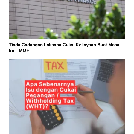
Tiada Cadangan Laksana Cukai Kekayaan Buat Masa
Ini – MOF