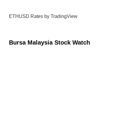
ETHUSD Rates
by TradingView
Bursa Malaysia Stock Watch