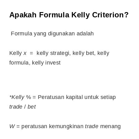
Apakah Formula Kelly Criterion?
Formula yang digunakan adalah
Kelly
x
= kelly strategi, kelly bet, kelly
formula, kelly invest
*Kelly
% = Peratusan kapital untuk setiap
trade
/
bet
W
= peratusan kemungkinan
trade
menang