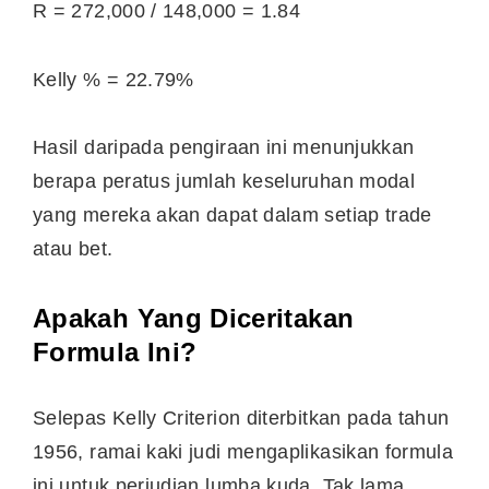
R = 272,000 / 148,000 = 1.84
Kelly % = 22.79%
Hasil daripada pengiraan ini menunjukkan
berapa peratus jumlah keseluruhan modal
yang mereka akan dapat dalam setiap trade
atau bet.
Apakah Yang Diceritakan
Formula Ini?
Selepas Kelly Criterion diterbitkan pada tahun
1956, ramai kaki judi mengaplikasikan formula
ini untuk perjudian lumba kuda. Tak lama