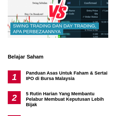
SWING TRADING DAN DAY TRADING,
APA PERBEZAANNYA
Belajar Saham
Panduan Asas Untuk Faham & Sertai
1
IPO di Bursa Malaysia
5 Rutin Harian Yang Membantu
2
Pelabur Membuat Keputusan Lebih
Bijak