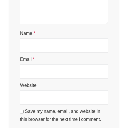
Name
*
Email
*
Website
Save my name, email, and website in
this browser for the next time I comment.