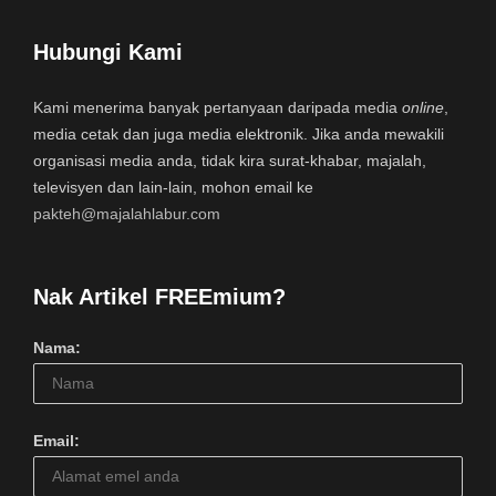
Hubungi Kami
Kami menerima banyak pertanyaan daripada media
online
,
media cetak dan juga media elektronik. Jika anda mewakili
organisasi media anda, tidak kira surat-khabar, majalah,
televisyen dan lain-lain, mohon email ke
pakteh@majalahlabur.com
Nak Artikel FREEmium?
Nama:
Email: