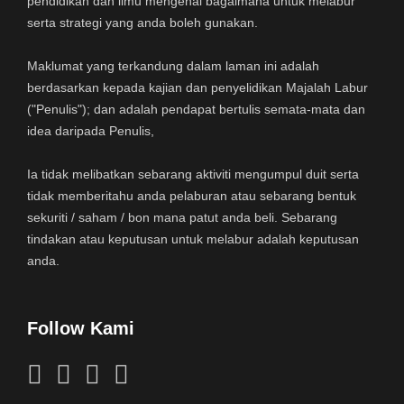
pendidikan dan ilmu mengenai bagaimana untuk melabur
serta strategi yang anda boleh gunakan.
Maklumat yang terkandung dalam laman ini adalah
berdasarkan kepada kajian dan penyelidikan Majalah Labur
("Penulis"); dan adalah pendapat bertulis semata-mata dan
idea daripada Penulis,
Ia tidak melibatkan sebarang aktiviti mengumpul duit serta
tidak memberitahu anda pelaburan atau sebarang bentuk
sekuriti / saham / bon mana patut anda beli. Sebarang
tindakan atau keputusan untuk melabur adalah keputusan
anda.
Follow Kami