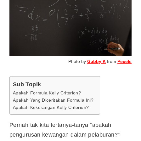
Photo by
Gabby K
from
Pexels
Sub Topik
Apakah Formula Kelly Criterion?
Apakah Yang Diceritakan Formula Ini?
Apakah Kekurangan Kelly Criterion?
Pernah tak kita tertanya-tanya “apakah
pengurusan kewangan dalam pelaburan?”