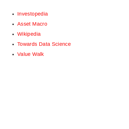
Investopedia
Asset Macro
Wikipedia
Towards Data Science
Value Walk