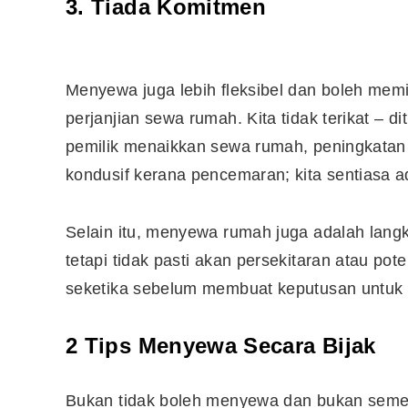
3. Tiada Komitmen
10 Aplikasi Perlu Ada Dalam
Telefon Seorang Pelabur
Menyewa juga lebih fleksibel dan boleh memi
Saham
perjanjian sewa rumah. Kita tidak terikat – 
pemilik menaikkan sewa rumah, peningkatan 
kondusif kerana pencemaran; kita sentiasa ad
Selain itu, menyewa rumah juga adalah langk
tetapi tidak pasti akan persekitaran atau po
seketika sebelum membuat keputusan untuk 
2 Tips Menyewa Secara Bijak
Bukan tidak boleh menyewa dan bukan semest