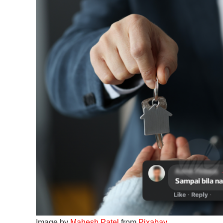
Image by
Mahesh Patel
from
Pixabay