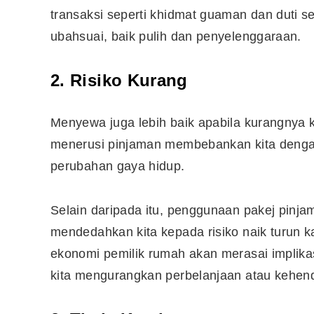
transaksi seperti khidmat guaman dan duti set
ubahsuai, baik pulih dan penyelenggaraan.
2. Risiko Kurang
Menyewa juga lebih baik apabila kurangnya 
menerusi pinjaman membebankan kita dengan 
perubahan gaya hidup.
Selain daripada itu, penggunaan pakej pinjam
mendedahkan kita kepada risiko naik turun ka
Editor Picks
ekonomi pemilik rumah akan merasai implikas
Ini 15 Panduan Beginner
kita mengurangkan perbelanjaan atau kehen
Perlu Tahu Tentang Pelabura
Saham di Bursa Malaysia