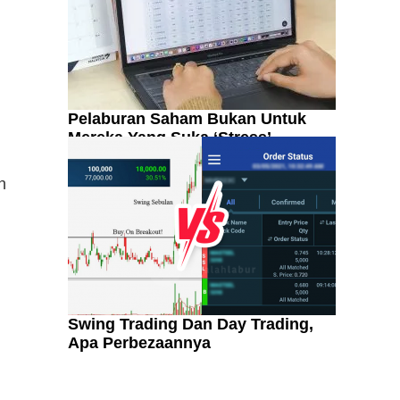
Pelaburan Saham Bukan Untuk
Mereka Yang Suka ‘Stress’
n
Swing Trading Dan Day Trading,
Apa Perbezaannya
Kenali Franchisee Disebalik
Family Mart