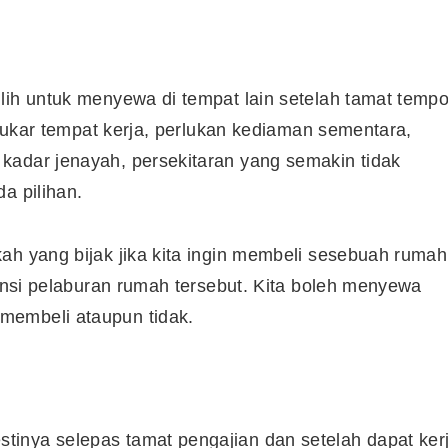
Syarikat Yang Beri Dividen
Tertinggi Di Bursa Malaysia
lih untuk menyewa di tempat lain setelah tamat temp
(2018)
ditukar tempat kerja, perlukan kediaman sementara,
kadar jenayah, persekitaran yang semakin tidak
a pilihan.
ah yang bijak jika kita ingin membeli sesebuah rumah
tensi pelaburan rumah tersebut. Kita boleh menyewa
membeli ataupun tidak.
inya selepas tamat pengajian dan setelah dapat ker