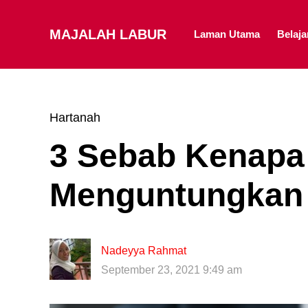
MAJALAH LABUR
Laman Utama
Belaj
Hartanah
3 Sebab Kenapa
Menguntungkan
Nadeyya Rahmat
September 23, 2021 9:49 am