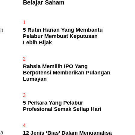
Belajar Saham
Apa Itu Fundamental Analysis
1
Yang Selalu Sifu Saham Sebut
5 Rutin Harian Yang Membantu
oh
Tu?
Pelabur Membuat Keputusan
Lebih Bijak
2
Rahsia Memilih IPO Yang
Berpotensi Memberikan Pulangan
Lumayan
3
5 Perkara Yang Pelabur
Profesional Semak Setiap Hari
4
ja
12 Jenis ‘Bias’ Dalam Menganalisa