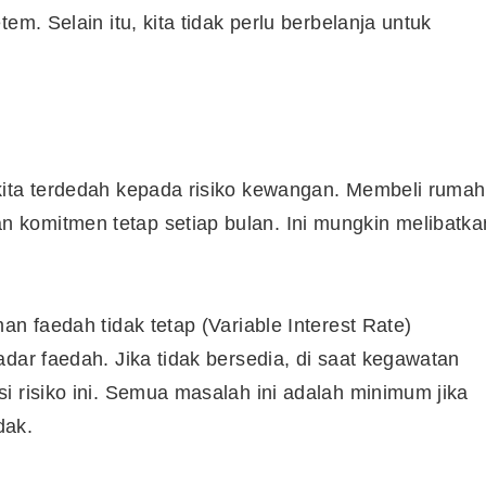
em. Selain itu, kita tidak perlu berbelanja untuk
kita terdedah kepada risiko kewangan. Membeli rumah
komitmen tetap setiap bulan. Ini mungkin melibatka
an faedah tidak tetap (Variable Interest Rate)
dar faedah. Jika tidak bersedia, di saat kegawatan
i risiko ini. Semua masalah ini adalah minimum jika
Cara Buka Akaun Saham
dak.
n
(CDS) Maybank