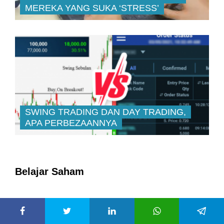
MEREKA YANG SUKA ‘STRESS’
SWING TRADING DAN DAY TRADING,
APA PERBEZAANNYA
Belajar Saham
Panduan Asas Untuk Faham & Sertai
1
IPO di Bursa Malaysia