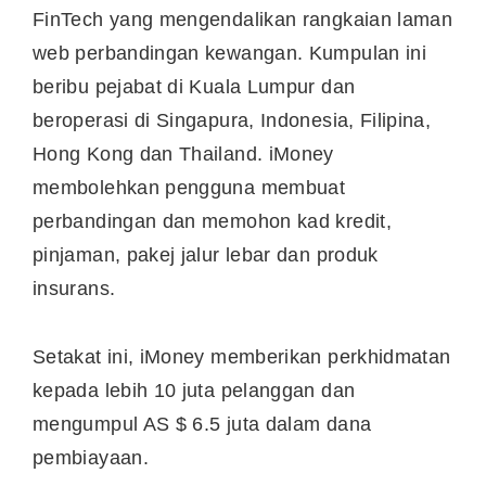
FinTech yang mengendalikan rangkaian laman
web perbandingan kewangan. Kumpulan ini
beribu pejabat di Kuala Lumpur dan
beroperasi di Singapura, Indonesia, Filipina,
Hong Kong dan Thailand. iMoney
membolehkan pengguna membuat
perbandingan dan memohon kad kredit,
pinjaman, pakej jalur lebar dan produk
insurans.
Setakat ini, iMoney memberikan perkhidmatan
kepada lebih 10 juta pelanggan dan
mengumpul AS $ 6.5 juta dalam dana
pembiayaan.