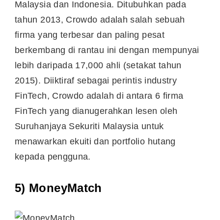
Malaysia dan Indonesia. Ditubuhkan pada
tahun 2013, Crowdo adalah salah sebuah
firma yang terbesar dan paling pesat
berkembang di rantau ini dengan mempunyai
lebih daripada 17,000 ahli (setakat tahun
2015). Diiktiraf sebagai perintis industry
FinTech, Crowdo adalah di antara 6 firma
FinTech yang dianugerahkan lesen oleh
Suruhanjaya Sekuriti Malaysia untuk
menawarkan ekuiti dan portfolio hutang
kepada pengguna.
5)
MoneyMatch