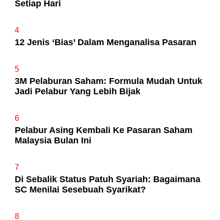
Setiap Hari
4
12 Jenis ‘Bias’ Dalam Menganalisa Pasaran
5
3M Pelaburan Saham: Formula Mudah Untuk
Jadi Pelabur Yang Lebih Bijak
6
Pelabur Asing Kembali Ke Pasaran Saham
Malaysia Bulan Ini
7
Di Sebalik Status Patuh Syariah: Bagaimana
SC Menilai Sesebuah Syarikat?
8