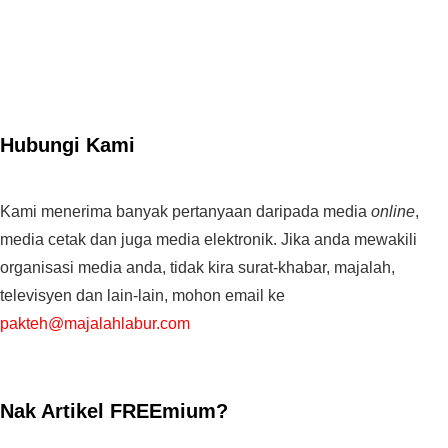
Hubungi Kami
Kami menerima banyak pertanyaan daripada media
online
,
media cetak dan juga media elektronik. Jika anda mewakili
organisasi media anda, tidak kira surat-khabar, majalah,
televisyen dan lain-lain, mohon email ke
pakteh@majalahlabur.com
Nak Artikel FREEmium?