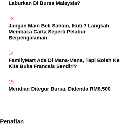
Laburkan Di Bursa Malaysia?
13
Jangan Main Beli Saham, Ikuti 7 Langkah
Membaca Carta Seperti Pelabur
Berpengalaman
14
FamilyMart Ada Di Mana-Mana, Tapi Boleh Ke
Kita Buka Francais Sendiri?
15
Meridian Ditegur Bursa, Didenda RM8,500
Penafian