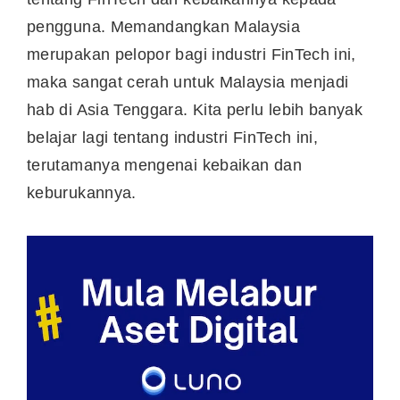
pengguna. Memandangkan Malaysia
merupakan pelopor bagi industri FinTech ini,
maka sangat cerah untuk Malaysia menjadi
hab di Asia Tenggara. Kita perlu lebih banyak
belajar lagi tentang industri FinTech ini,
terutamanya mengenai kebaikan dan
keburukannya.