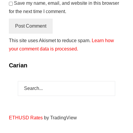
Save my name, email, and website in this browser
for the next time I comment.
This site uses Akismet to reduce spam.
Learn how
your comment data is processed.
Carian
ETHUSD Rates
by TradingView