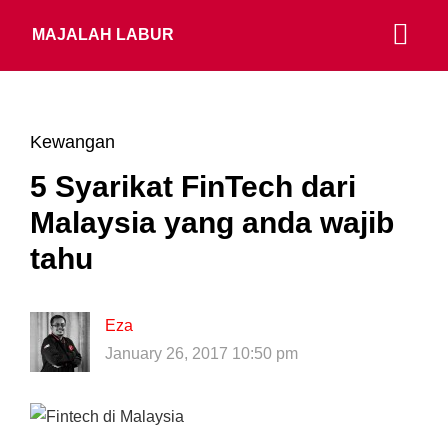
MAJALAH LABUR
Kewangan
5 Syarikat FinTech dari
Malaysia yang anda wajib
tahu
Eza
January 26, 2017 10:50 pm