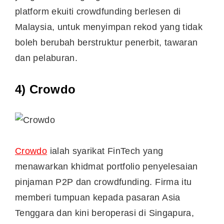
platform ekuiti crowdfunding berlesen di
Malaysia, untuk menyimpan rekod yang tidak
boleh berubah berstruktur penerbit, tawaran
dan pelaburan.
4)
Crowdo
Crowdo
ialah syarikat FinTech yang
menawarkan khidmat portfolio penyelesaian
pinjaman P2P dan crowdfunding. Firma itu
memberi tumpuan kepada pasaran Asia
Tenggara dan kini beroperasi di Singapura,