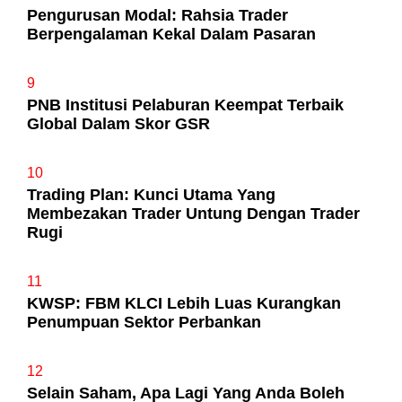
Pengurusan Modal: Rahsia Trader
Berpengalaman Kekal Dalam Pasaran
9
PNB Institusi Pelaburan Keempat Terbaik
Global Dalam Skor GSR
10
Trading Plan: Kunci Utama Yang
Membezakan Trader Untung Dengan Trader
Rugi
11
KWSP: FBM KLCI Lebih Luas Kurangkan
Penumpuan Sektor Perbankan
12
Selain Saham, Apa Lagi Yang Anda Boleh