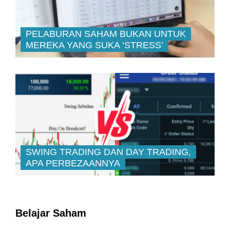
PELABURAN SAHAM BUKAN UNTUK
MEREKA YANG SUKA ‘STRESS’
SWING TRADING DAN DAY TRADING,
APA PERBEZAANNYA
Belajar Saham