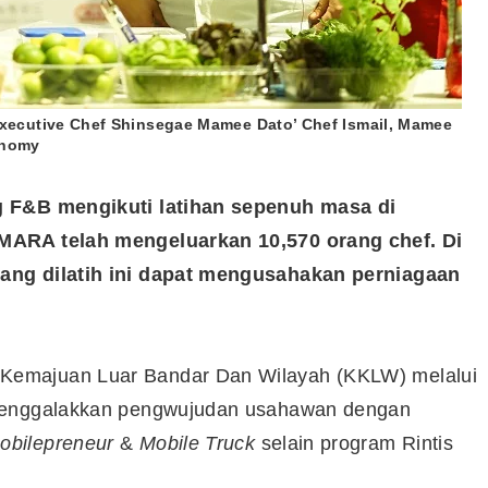
Syarikat Yang Beri Dividen
Tertinggi Di Bursa Malaysia
(2018)
 Executive Chef Shinsegae Mamee Dato’ Chef Ismail, Mamee
onomy
g F&B mengikuti latihan sepenuh masa di
TMARA telah mengeluarkan 10,570 orang chef.
Di
ang dilatih ini dapat mengusahakan perniagaan
Kemajuan Luar Bandar Dan Wilayah (KKLW) melalui
 menggalakkan pengwujudan usahawan dengan
obilepreneur
&
Mobile Truck
selain program Rintis