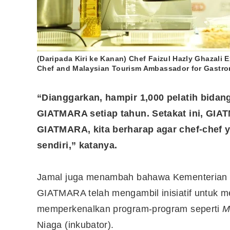
10 Aplikasi Perlu Ada Dalam
Telefon Seorang Pelabur
Saham
(Daripada Kiri ke Kanan) Chef Faizul Hazly Ghazali
Chef and Malaysian Tourism Ambassador for Gastr
“Dianggarkan, hampir 1,000 pelatih bidan
GIATMARA setiap tahun. Setakat ini, GIA
GIATMARA, kita berharap agar chef-chef y
sendiri,” katanya.
Jamal juga menambah bahawa Kementerian 
GIATMARA telah mengambil inisiatif untuk
memperkenalkan program-program seperti
M
Niaga (inkubator).