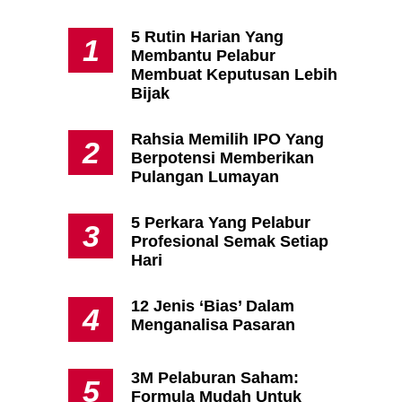
5 Rutin Harian Yang
1
Membantu Pelabur
Apa Itu Fundamental Analysis
Membuat Keputusan Lebih
Yang Selalu Sifu Saham Sebut
Bijak
Tu?
Rahsia Memilih IPO Yang
2
Berpotensi Memberikan
Pulangan Lumayan
5 Perkara Yang Pelabur
3
Profesional Semak Setiap
Hari
12 Jenis ‘Bias’ Dalam
4
Menganalisa Pasaran
3M Pelaburan Saham:
5
Formula Mudah Untuk