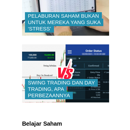
PELABURAN SAHAM BUKAN
UNTUK MEREKA YANG SUKA
‘STRESS’
SWING TRADING DAN DAY
TRADING, APA
PERBEZAANNYA
Kenali Franchisee Disebalik
Family Mart
Belajar Saham