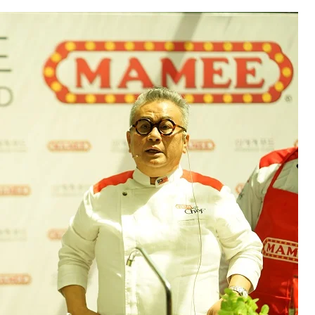
Cara Buka Akaun Saham
n
(CDS) Maybank