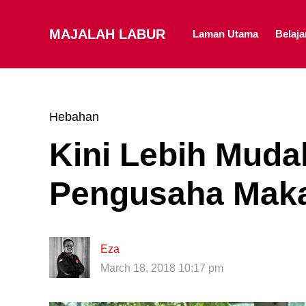
MAJALAH LABUR
Laman Utama
Belaj
Hebahan
Kini Lebih Muda
Pengusaha Maka
Eza
March 18, 2018 10:17 pm