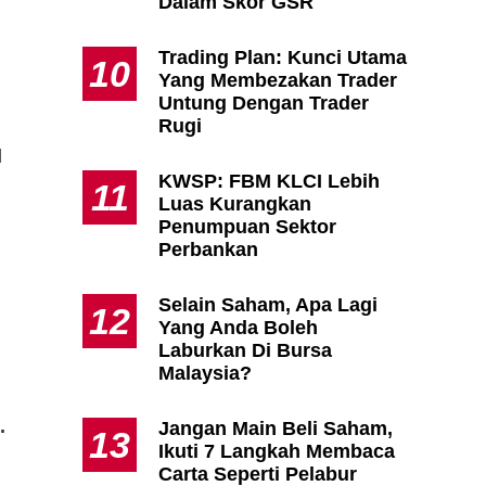
Dalam Skor GSR
Trading Plan: Kunci Utama
10
Yang Membezakan Trader
Untung Dengan Trader
Rugi
l
KWSP: FBM KLCI Lebih
11
Luas Kurangkan
Penumpuan Sektor
Perbankan
Selain Saham, Apa Lagi
12
Yang Anda Boleh
Laburkan Di Bursa
Malaysia?
.
Jangan Main Beli Saham,
13
Ikuti 7 Langkah Membaca
Carta Seperti Pelabur