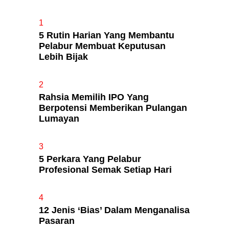
1
5 Rutin Harian Yang Membantu
Apa Itu Fundamental Analysis
Pelabur Membuat Keputusan
Yang Selalu Sifu Saham Sebut
Lebih Bijak
Tu?
2
Rahsia Memilih IPO Yang
Berpotensi Memberikan Pulangan
Lumayan
t
3
5 Perkara Yang Pelabur
Profesional Semak Setiap Hari
4
12 Jenis ‘Bias’ Dalam Menganalisa
Pasaran