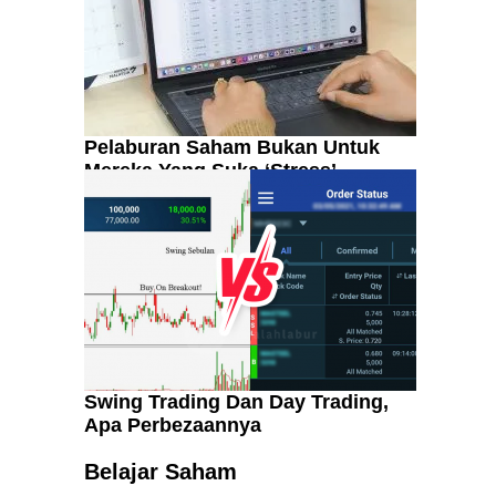
Pelaburan Saham Bukan Untuk
Mereka Yang Suka ‘Stress’
Swing Trading Dan Day Trading,
Apa Perbezaannya
Kenali Franchisee Disebalik
Family Mart
Belajar Saham