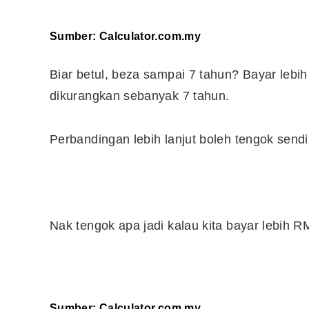
Sumber:
Calculator.com.my
Biar betul, beza sampai 7 tahun? Bayar leb
dikurangkan sebanyak 7 tahun.
Perbandingan lebih lanjut boleh tengok sendiri
Nak tengok apa jadi kalau kita bayar lebih 
Editor Picks
Ini 15 Panduan Beginner
Perlu Tahu Tentang Pelabura
Saham di Bursa Malaysia
Sumber:
Calculator.com.my