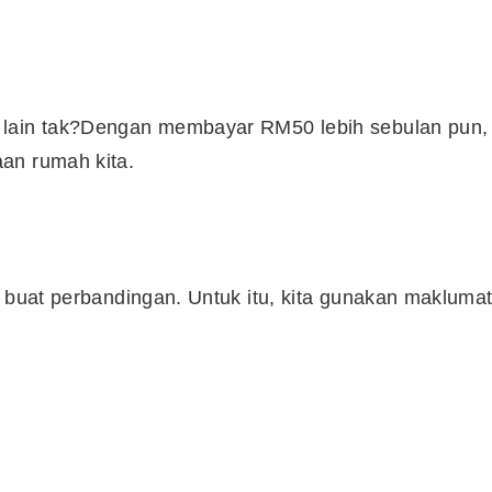
Syarikat Yang Beri Dividen
Tertinggi Di Bursa Malaysia
(2018)
 lain tak?Dengan membayar RM50 lebih sebulan pun,
an rumah kita.
t buat perbandingan. Untuk itu, kita gunakan makluma