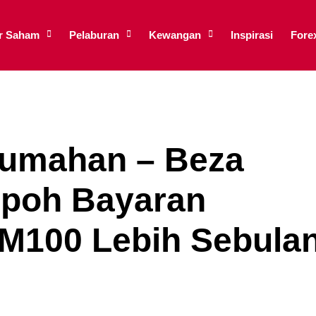
ar Saham
Pelaburan
Kewangan
Inspirasi
Fore
umahan – Beza
poh Bayaran
M100 Lebih Sebula