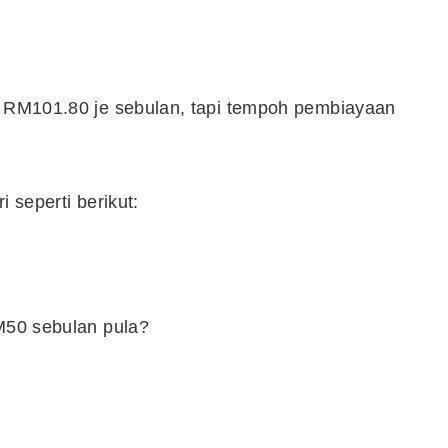
ih RM101.80 je sebulan, tapi tempoh pembiayaan
 seperti berikut:
RM50 sebulan pula?
Cara Buka Akaun Saham
n
(CDS) Maybank