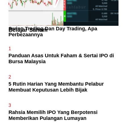
Swing Trading Dan Day Trading, Apa
Belajar Saham
Perbezaannya
1
Panduan Asas Untuk Faham & Sertai IPO di
Bursa Malaysia
2
5 Rutin Harian Yang Membantu Pelabur
Membuat Keputusan Lebih Bijak
3
Rahsia Memilih IPO Yang Berpotensi
Memberikan Pulangan Lumayan