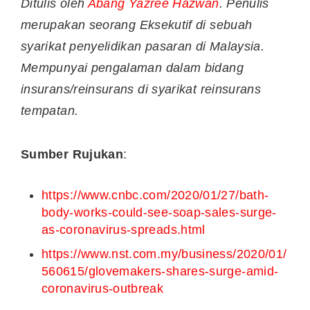
Ditulis oleh
Abang Yazree Hazwan
. Penulis
merupakan seorang
Eksekutif di sebuah
syarikat penyelidikan pasaran di Malaysia.
Mempunyai pengalaman dalam
bidang
insurans/reinsurans di syarikat reinsurans
tempatan.
Sumber Rujukan
:
https://www.cnbc.com/2020/01/27/bath-
body-works-could-see-soap-sales-surge-
as-coronavirus-spreads.html
https://www.nst.com.my/business/2020/01/
560615/glovemakers-shares-surge-amid-
coronavirus-outbreak