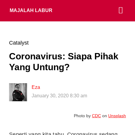
MAJALAH LABUR
Catalyst
Coronavirus: Siapa Pihak
Yang Untung?
Eza
January 30, 2020 8:30 am
Photo by
CDC
on
Unsplash
Seperti yang kita tahu, Coronavirus sedang