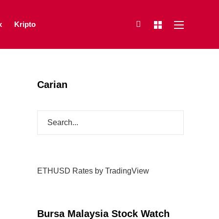
x
Kripto
Carian
ETHUSD Rates
by TradingView
Bursa Malaysia Stock Watch