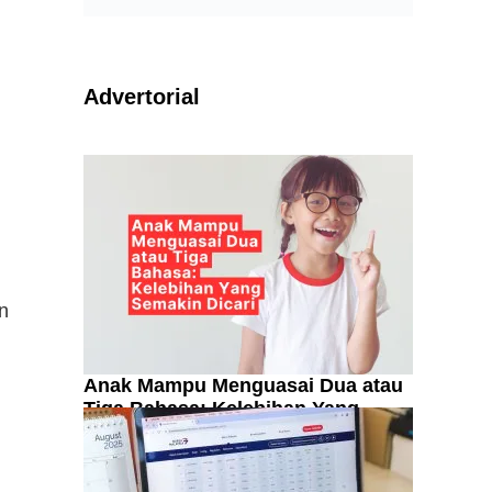
Advertorial
on
Anak Mampu Menguasai Dua atau
Tiga Bahasa: Kelebihan Yang
Semakin Dicari