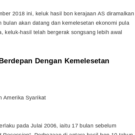
ber 2018 ini, keluk hasil bon kerajaan AS diramalkan
nam bulan akan datang dan kemelesetan ekonomi pula
a, keluk-hasil telah bergerak songsang lebih awal
l Berdepan Dengan Kemelesetan
n Amerika Syarikat
erlaku pada Julai 2006, iaitu 17 bulan sebelum