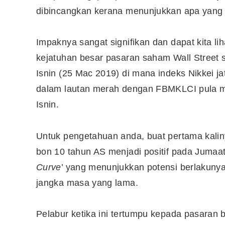
dibincangkan kerana menunjukkan apa yang se
Impaknya sangat signifikan dan dapat kita l
kejatuhan besar pasaran saham Wall Street
Isnin (25 Mac 2019) di mana indeks Nikkei j
dalam lautan merah dengan FBMKLCI pula m
Isnin.
Untuk pengetahuan anda, buat pertama kaliny
bon 10 tahun AS menjadi positif pada Jumaat 
Curve
’ yang menunjukkan potensi berlakunya
Editor Picks
jangka masa yang lama.
Ini 15 Panduan Beginner
Perlu Tahu Tentang Pelabura
Pelabur ketika ini tertumpu kepada pasaran 
Saham di Bursa Malaysia