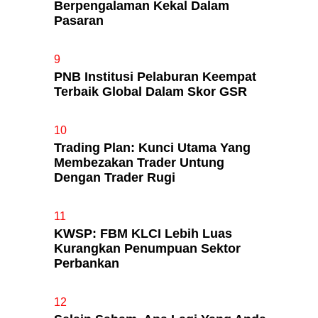
Berpengalaman Kekal Dalam
Pasaran
9
PNB Institusi Pelaburan Keempat
Terbaik Global Dalam Skor GSR
10
Trading Plan: Kunci Utama Yang
Membezakan Trader Untung
Dengan Trader Rugi
11
KWSP: FBM KLCI Lebih Luas
Kurangkan Penumpuan Sektor
Perbankan
12