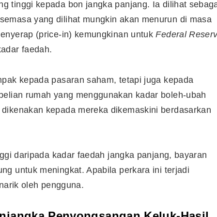
 tinggi kepada bon jangka panjang. Ia dilihat sebaga
semasa yang dilihat mungkin akan menurun di masa
Syarikat Yang Beri Dividen
enyerap (price-in) kemungkinan untuk
Federal Reser
Tertinggi Di Bursa Malaysia
kadar faedah.
(2018)
mpak kepada pasaran saham, tetapi juga kepada
mbelian rumah yang menggunakan kadar boleh-ubah
 dikenakan kepada mereka dikemaskini berdasarkan
nggi daripada kadar faedah jangka panjang, bayaran
g untuk meningkat. Apabila perkara ini terjadi
enarik oleh pengguna.
enjangka Penyongsangan Keluk-Hasil