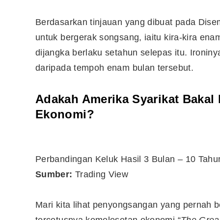
Berdasarkan tinjauan yang dibuat pada Disem
untuk bergerak songsang, iaitu kira-kira e
dijangka berlaku setahun selepas itu. Ironiny
daripada tempoh enam bulan tersebut.
Adakah Amerika Syarikat Baka
Ekonomi?
Perbandingan Keluk Hasil 3 Bulan – 10 Tahu
Sumber:
Trading View
Mari kita lihat penyongsangan yang pernah b