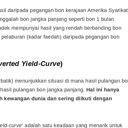
asil daripada pegangan bon kerajaan Amerika Syarikat
inggalah bon jangka panjang seperti bon 1 bulan
endek mempunyai hasil yang rendah berbanding bon
il pelaburan (kadar faedah) daripada pegangan bon
verted Yield-Curve
)
erbalik) menunjukkan situasi di mana hasil pulangan b
 hasil pulangan bon jangka panjang.
Hal ini hanya
ah kewangan dunia dan sering diikuti dengan
ield-curve
‘ adalah satu keadaan yang menarik untuk