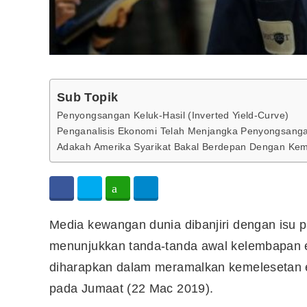
Sub Topik
Penyongsangan Keluk-Hasil (Inverted Yield-Curve)
Penganalisis Ekonomi Telah Menjangka Penyongsanga
Adakah Amerika Syarikat Bakal Berdepan Dengan Ke
Media kewangan dunia dibanjiri dengan isu p
menunjukkan tanda-tanda awal kelembapan e
diharapkan dalam meramalkan kemelesetan e
pada Jumaat (22 Mac 2019).