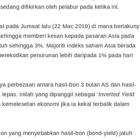
dang difikirkan oleh pelabur pada ketika ini.
ihat pada Jumaat lalu (22 Mac 2019) di mana berlakun
 sehingga memberi kesan kepada pasaran Asia pada
atuh sehingga 3%. Majoriti indeks saham Asia berada
erekodkan penurunan lebih daripada 1% pada hari
a perbezaan antara hasil-bon 3 bulan AS dan hasil-
lepas. Inilah yang dipanggil sebagai ‘
Inverted Yield
 kemelesetan ekonomi jika ia kekal terbalik dalam
Cara Buka Akaun Saham
n
(CDS) Maybank
bon yang menyebabkan hasil-bon (bond-yield) jatuh