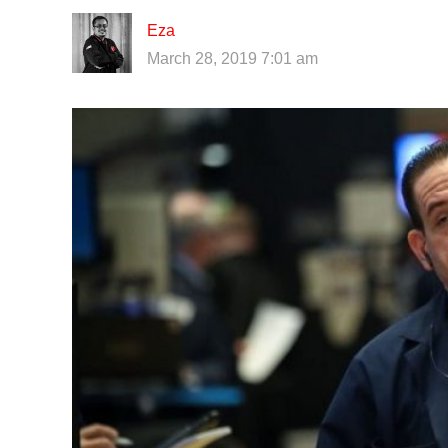
Eza
March 28, 2019 7:01 am