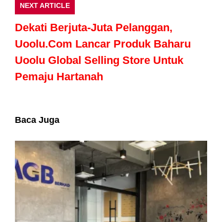
NEXT ARTICLE
Dekati Berjuta-Juta Pelanggan,
Uoolu.Com Lancar Produk Baharu
Uoolu Global Selling Store Untuk
Pemaju Hartanah
Baca Juga