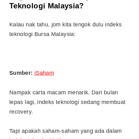
Teknologi Malaysia?
Kalau nak tahu, jom kita tengok dulu indeks
teknologi Bursa Malaysia:
Sumber:
iSaham
Nampak carta macam menarik. Dari bulan
lepas lagi, indeks teknologi sedang membuat
recovery.
Tapi apakah saham-saham yang ada dalam