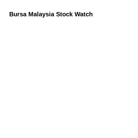
Bursa Malaysia Stock Watch