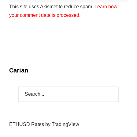
This site uses Akismet to reduce spam.
Learn how
your comment data is processed.
Carian
ETHUSD Rates
by TradingView