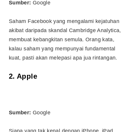
Sumber:
Google
Saham Facebook yang mengalami kejatuhan
akibat daripada skandal Cambridge Analytica,
membuat kebangkitan semula. Orang kata,
kalau saham yang mempunyai fundamental
kuat, pasti akan melepasi apa jua rintangan.
2. Apple
Sumber:
Google
Siapa yang tak kenal dengan iPhone, iPad,