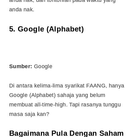
anda nak, dan tontonlah pada waktu yang
anda nak.
5. Google (Alphabet)
Sumber:
Google
Di antara kelima-lima syarikat FAANG, hanya
Google (Alphabet) sahaja yang belum
membuat all-time-high. Tapi rasanya tunggu
masa saja kan?
Bagaimana Pula Dengan Saham