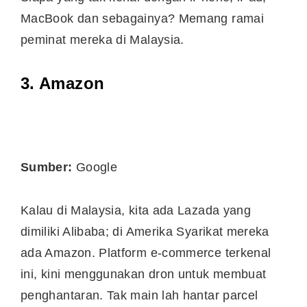
MacBook dan sebagainya? Memang ramai
peminat mereka di Malaysia.
3. Amazon
Sumber:
Google
Kalau di Malaysia, kita ada Lazada yang
dimiliki Alibaba; di Amerika Syarikat mereka
ada Amazon. Platform e-commerce terkenal
ini, kini menggunakan dron untuk membuat
penghantaran. Tak main lah hantar parcel