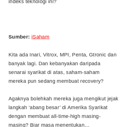
indeks teknologi ini?
Sumber:
iSaham
Kita ada Inari, Vitrox, MPI, Penta, Gtronic dan
banyak lagi. Dan kebanyakan daripada
senarai syarikat di atas, saham-saham
mereka pun sedang membuat recovery?
Agaknya bolehkah mereka juga mengikut jejak
langkah ‘abang besar’ di Amerika Syarikat
dengan membuat all-time-high masing-
masing? Biar masa menentukan…