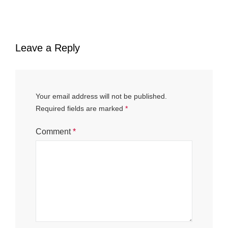
Leave a Reply
Your email address will not be published.
Required fields are marked
*
Comment
*