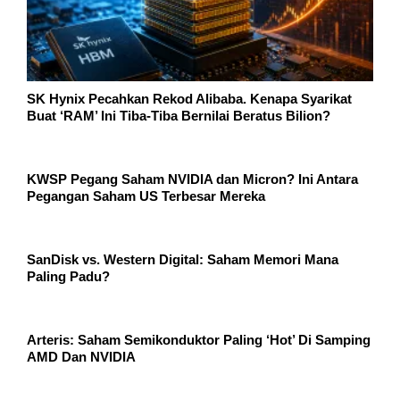
SK Hynix Pecahkan Rekod Alibaba. Kenapa Syarikat
Buat ‘RAM’ Ini Tiba-Tiba Bernilai Beratus Bilion?
KWSP Pegang Saham NVIDIA dan Micron? Ini Antara
Pegangan Saham US Terbesar Mereka
SanDisk vs. Western Digital: Saham Memori Mana
Paling Padu?
Arteris: Saham Semikonduktor Paling ‘Hot’ Di Samping
AMD Dan NVIDIA