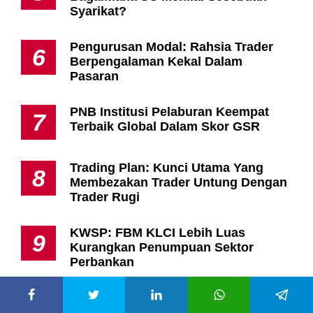
Follow Kami
Hubungi Kami
Kami menerima banyak pertanyaan daripada media
online
,
media cetak dan juga media elektronik. Jika anda mewakili
organisasi media anda, tidak kira surat-khabar, majalah,
televisyen dan lain-lain, mohon email ke
pakteh@majalahlabur.com
Nak Artikel FREEmium?
Nama: