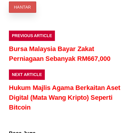
Apa Sebenarnya Isu dengan Cukai Pegangan /
Withholding Tax (WHT)?
Kantoi Beli Kereta dan Aset Tetapi Tidak Lapor
Pendapatan Yang Betul
Ada Gaji Tetap Tapi Buat Side Income? Jangan Terkejut
Jika Terima Notis CP500 Dari LHDN