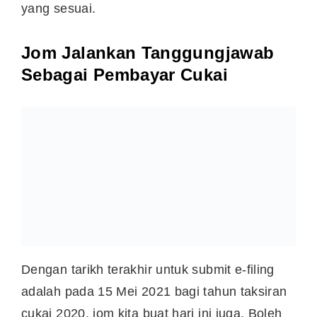
Terkini, pihak LHDN juga baru melancarkan
MyTax dengan pelbagai ciri-ciri menarik bagi
memudahkan orang ramai untuk membuat e-
filing.
Boleh layari
https://mytax.hasil.gov.my/
Baca juga:
Panduan Lengkap Untuk Buat e-Filing
Cukai Pendapatan
Taknak Bayar Cukai? Bersedia Untuk