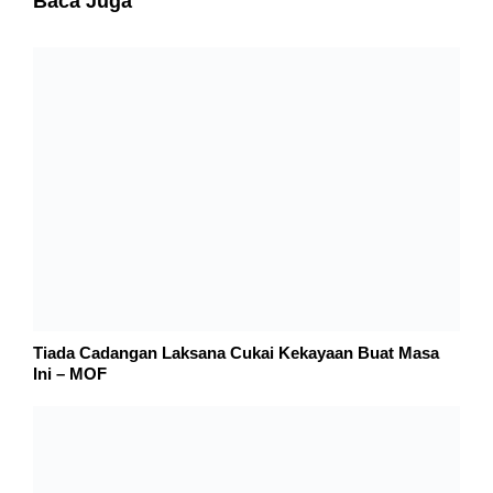
Wakaf: Cara Luarbiasa Untuk Kurangkan Cukai
Pendapatan (Bukan Pelepasan Cukai)
Leave a Reply
Your email address will not be published.
Required fields are marked
*