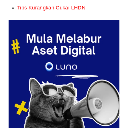
Email:
PREVIOUS ARTICLE
Bursa Malaysia Bayar Zakat
Perniagaan Sebanyak RM667,000
NEXT ARTICLE
Hukum Majlis Agama Berkaitan Aset
Digital (Mata Wang Kripto) Seperti