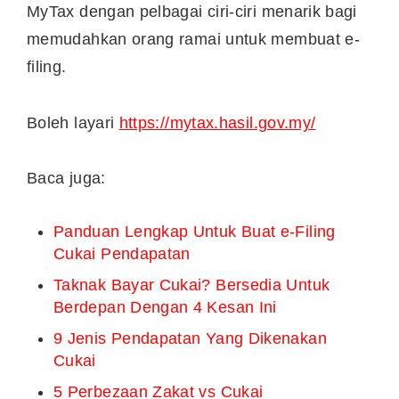
Klook.com
Nak Artikel FREEmium?
Nama: