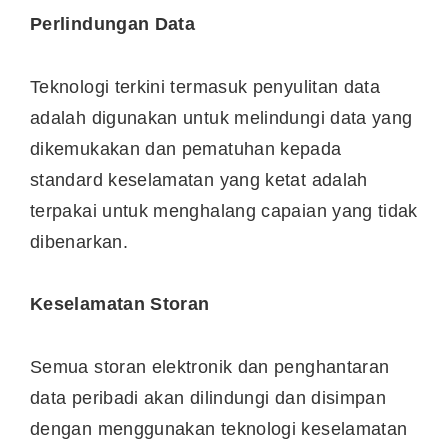
Dengan tarikh terakhir untuk submit e-filing
adalah pada 15 Mei 2021 bagi tahun taksiran
cukai 2020, jom kita buat hari ini juga. Boleh
layari laman web LHDN di
https://ez.hasil.gov.my/CI/
.
MyTax, Laman Web Baru LHDN