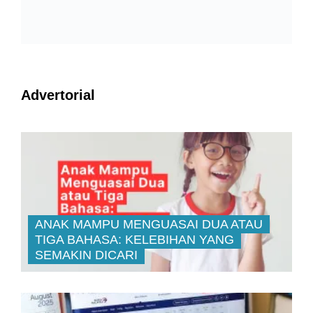
PNB Institusi Pelaburan Keempat
7
Terbaik Global Dalam Skor GSR
Trading Plan: Kunci Utama Yang
8
Membezakan Trader Untung Dengan
Trader Rugi
KWSP: FBM KLCI Lebih Luas
9
Kurangkan Penumpuan Sektor
Perbankan
Selain Saham, Apa Lagi Yang Anda
10
Boleh Laburkan Di Bursa Malaysia?
Jangan Main Beli Saham, Ikuti 7
11
Langkah Membaca Carta Seperti
Pelabur Berpengalaman