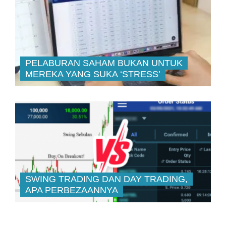
FamilyMart Ada Di Mana-Mana, Tapi
12
Boleh Ke Kita Buka Francais
Sendiri?
Meridian Ditegur Bursa, Didenda
13
RM8,500
Kerjaya Prospek: Memperoleh Kerja
14
M&E Pertama Berkaitan Sebuah DC
CTOS Digital: Pendapatan Berulang
15
Yang Kukuh + Usaha Merungkai Nilai