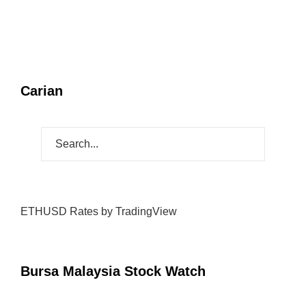
ANAK MAMPU MENGUASAI DUA ATAU
TIGA BAHASA: KELEBIHAN YANG
SEMAKIN DICARI
PELABURAN SAHAM BUKAN UNTUK
MEREKA YANG SUKA ‘STRESS’