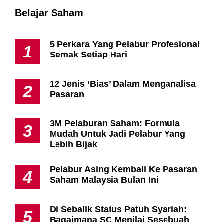
Penafian
Segala informasi yang dikongsikan adalah berbentuk
pendidikan dan ilmu mengenai bagaimana untuk melabur
serta strategi yang anda boleh gunakan.
Maklumat yang terkandung dalam laman ini adalah
berdasarkan kepada kajian dan penyelidikan Majalah Labur
("Penulis"); dan adalah pendapat bertulis semata-mata dan
idea daripada Penulis,
Ia tidak melibatkan sebarang aktiviti mengumpul duit serta
tidak memberitahu anda pelaburan atau sebarang bentuk
sekuriti / saham / bon mana patut anda beli. Sebarang
tindakan atau keputusan untuk melabur adalah keputusan
anda.