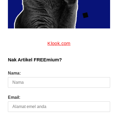
Bitcoin
Baca Juga
Tiada Cadangan Laksana Cukai Kekayaan Buat Masa
Ini – MOF