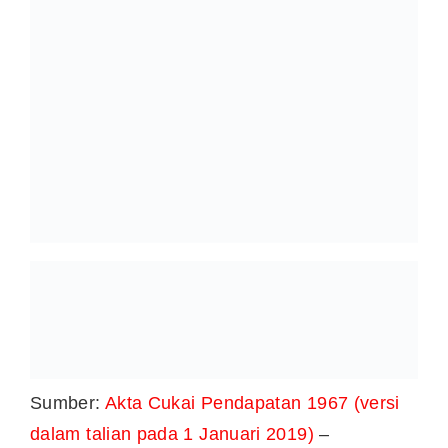
ramai orang yang beralih ke e-filing, maka
mereka kena pastikan data peribadi kita
semua adalah selamat.
Dasar Keselamatan
Sumber:
Laman Web LHDN
Perlindungan Data
Teknologi terkini termasuk penyulitan data
adalah digunakan untuk melindungi data yang