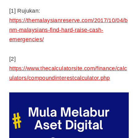
[1] Rujukan:
https://themalaysianreserve.com/2017/10/04/b
nm-malaysians-find-hard-raise-cash-
emergencies/
[2]
https://www.thecalculatorsite.com/finance/calc
ulators/compoundinterestcalculator.php