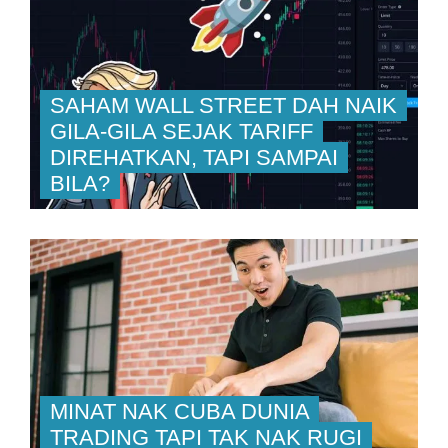
SAHAM WALL STREET DAH NAIK
GILA-GILA SEJAK TARIFF
DIREHATKAN, TAPI SAMPAI
BILA?
MINAT NAK CUBA DUNIA
TRADING TAPI TAK NAK RUGI