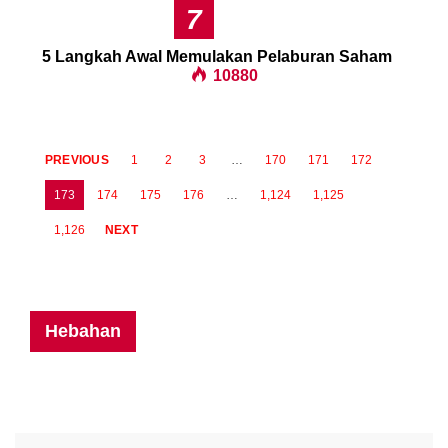
7
5 Langkah Awal Memulakan Pelaburan Saham
10880
PREVIOUS
1
2
3
…
170
171
172
173
174
175
176
…
1,124
1,125
1,126
NEXT
Hebahan