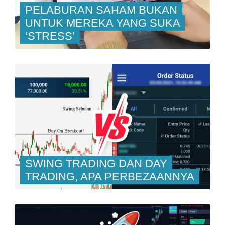
PELABURAN SAHAM BUKAN
UNTUK MEREKA YANG SUKA
‘STRESS’
SWING TRADING DAN DAY
TRADING, APA PERBEZAANNYA